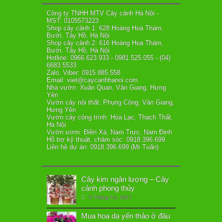
Công ty TNHH MTV Cây cảnh Hà Nội -
MST: 0105573223
Shop cây cảnh 1: 628 Hoàng Hoa Thám,
Bưởi, Tây Hồ, Hà Nội
Shop cây cảnh 2: 616 Hoàng Hoa Thám,
Bưởi, Tây Hồ, Hà Nội
Hotline: 0966.623.933 - 0981.525.055 - (04)
6683.5533
Zalo, Viber: 0915.885.558
Email: viet@caycanhhanoi.com
Nhà vườn: Xuân Quan, Văn Giang, Hưng
Yên
Vườn cây nội thất: Phụng Công, Văn Giang,
Hưng Yên
Vườn cây công trình: Hòa Lạc, Thạch Thất,
Hà Nội
Vườn ươm: Điền Xá, Nam Trực, Nam Định
Hỗ trợ kỹ thuật, chăm sóc: 0918.396.699
Liên hệ dự án: 0918.396.699 (Mr Tuấn)
Cây kim ngân lượng – Cây
cảnh phong thủy
9 Tháng Tư, 2017
Mua hoa dạ yến thảo ở đâu