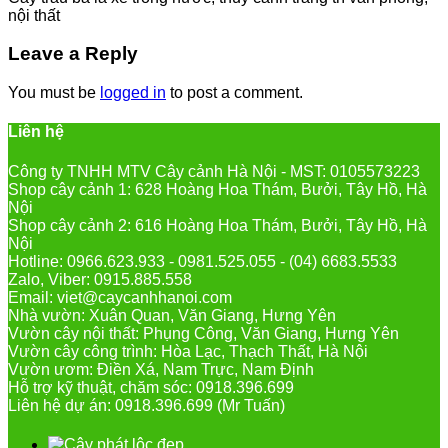
nội thất
Leave a Reply
You must be
logged in
to post a comment.
Liên hệ
Công ty TNHH MTV Cây cảnh Hà Nội - MST: 0105573223
Shop cây cảnh 1: 628 Hoàng Hoa Thám, Bưởi, Tây Hồ, Hà
Nội
Shop cây cảnh 2: 616 Hoàng Hoa Thám, Bưởi, Tây Hồ, Hà
Nội
Hotline: 0966.623.933 - 0981.525.055 - (04) 6683.5533
Zalo, Viber: 0915.885.558
Email: viet@caycanhhanoi.com
Nhà vườn: Xuân Quan, Văn Giang, Hưng Yên
Vườn cây nội thất: Phụng Công, Văn Giang, Hưng Yên
Vườn cây công trình: Hòa Lạc, Thạch Thất, Hà Nội
Vườn ươm: Điền Xá, Nam Trực, Nam Định
Hỗ trợ kỹ thuật, chăm sóc: 0918.396.699
Liên hệ dự án: 0918.396.699 (Mr Tuấn)