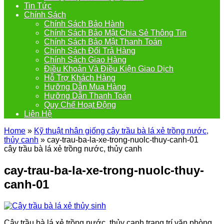
Tin Tức
Chính Sách
Chính Sách Bảo Hành
Chính Sách Bảo Mật Chia Sẻ Thông Tin
Chính Sách Bảo Mật Thanh Toán
Chính Sách Đổi Trả Hàng
Chính Sách Giao Hàng
Điều Khoản Và Điều Kiện Giao Dịch
Hỗ Trợ Khách Hàng
Hưỡng Dẫn Mua Hàng
Hưỡng Dẫn Thanh Toán
Quy Chế Hoạt Động
Liên Hệ
Home
»
Kỹ thuật nhân giống cây trầu bà lá xẻ trồng nước,
thủy canh
»
cay-trau-ba-la-xe-trong-nuolc-thuy-canh-01
cây trầu bà lá xẻ trồng nước, thủy canh
cay-trau-ba-la-xe-trong-nuolc-thuy-
canh-01
Cây trầu bà lá xẻ trồng nước, thủy canh trang trí văn phòng,