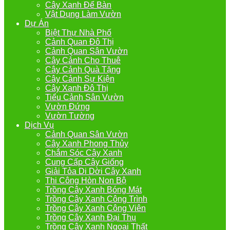
Cây Xanh Để Bàn
Vật Dụng Làm Vườn
Dự Án
Biệt Thự Nhà Phố
Cảnh Quan Đô Thị
Cảnh Quan Sân Vườn
Cây Cảnh Cho Thuê
Cây Cảnh Quà Tặng
Cây Cảnh Sự Kiện
Cây Xanh Đô Thị
Tiểu Cảnh Sân Vườn
Vườn Đứng
Vườn Tường
Dịch Vụ
Cảnh Quan Sân Vườn
Cây Xanh Phong Thủy
Chắm Sóc Cây Xanh
Cung Cấp Cây Giống
Giải Tỏa Di Dời Cây Xanh
Thi Công Hòn Non Bộ
Trồng Cây Xanh Bóng Mát
Trồng Cây Xanh Công Trình
Trồng Cây Xanh Công Viên
Trồng Cây Xanh Đại Thụ
Trồng Cây Xanh Ngoại Thất