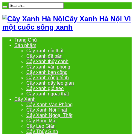
Cây Xanh Hà Nội Vì
một cuốc sống xanh
Trang Chủ
Sản phẩm
Cây xanh nội thất
Cây xanh để bàn
Cây xanh thủy canh
Cây xanh văn phòng
Cây xanh ban công
Cây xanh công trình
Cây xanh dây leo giàn
Cây xanh giỏ treo
Cây xanh ngoại thất
Cây Xanh
Cây Xanh Văn Phòng
Cây Xanh Nội Thất
Cây Xanh Ngoại Thất
Cây Bóng Mát
Cây Leo Giàn
Cây Thủy Sinh