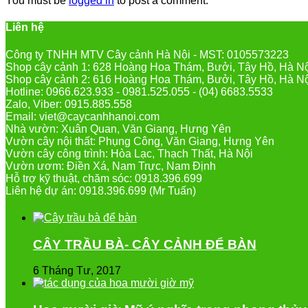
You must be
logged in
to post a comment.
Liên hệ
Công ty TNHH MTV Cây cảnh Hà Nội - MST: 0105573223
Shop cây cảnh 1: 628 Hoàng Hoa Thám, Bưởi, Tây Hồ, Hà N
Shop cây cảnh 2: 616 Hoàng Hoa Thám, Bưởi, Tây Hồ, Hà N
Hotline: 0966.623.933 - 0981.525.055 - (04) 6683.5533
Zalo, Viber: 0915.885.558
Email: viet@caycanhhanoi.com
Nhà vườn: Xuân Quan, Văn Giang, Hưng Yên
Vườn cây nội thất: Phụng Công, Văn Giang, Hưng Yên
Vườn cây công trình: Hòa Lạc, Thạch Thất, Hà Nội
Vườn ươm: Điền Xá, Nam Trực, Nam Định
Hỗ trợ kỹ thuật, chăm sóc: 0918.396.699
Liên hệ dự án: 0918.396.699 (Mr Tuấn)
CÂY TRẦU BÀ- CÂY CẢNH ĐỂ BÀN
6 Tháng Tư, 2017