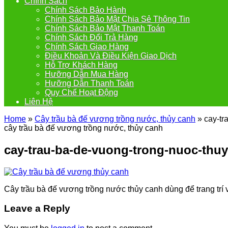
Chính Sách
Chính Sách Bảo Hành
Chính Sách Bảo Mật Chia Sẻ Thông Tin
Chính Sách Bảo Mật Thanh Toán
Chính Sách Đổi Trả Hàng
Chính Sách Giao Hàng
Điều Khoản Và Điều Kiện Giao Dịch
Hỗ Trợ Khách Hàng
Hưỡng Dẫn Mua Hàng
Hưỡng Dẫn Thanh Toán
Quy Chế Hoạt Động
Liên Hệ
Home
»
Cây trầu bà đế vương trồng nước, thủy canh
»
cay-tr
cây trầu bà đế vương trồng nước, thủy canh
cay-trau-ba-de-vuong-trong-nuoc-thu
Cây trầu bà đế vương trồng nước thủy canh dùng để trang trí 
Leave a Reply