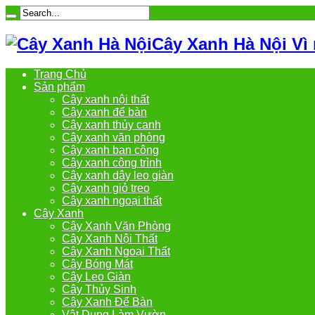
Cây Xanh Hà Nội Vì
Trang Chủ
Sản phẩm
Cây xanh nội thất
Cây xanh để bàn
Cây xanh thủy canh
Cây xanh văn phòng
Cây xanh ban công
Cây xanh công trình
Cây xanh dây leo giàn
Cây xanh giỏ treo
Cây xanh ngoại thất
Cây Xanh
Cây Xanh Văn Phòng
Cây Xanh Nội Thất
Cây Xanh Ngoại Thất
Cây Bóng Mát
Cây Leo Giàn
Cây Thủy Sinh
Cây Xanh Để Bàn
Vật Dụng Làm Vườn