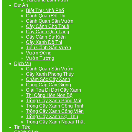
Dự Án
Biệt Thự Nhà Phố
Cảnh Quan Đô Thị
Cảnh Quan Sân Vườn
Cây Cảnh Cho Thuê
Cây Cảnh Quà Tặng
Cây Cảnh Sự Kiện
Cây Xanh Đô Thị
Tiểu Cảnh Sân Vườn
Vườn Đứng
Vườn Tường
Dịch Vụ
Cảnh Quan Sân Vườn
Cây Xanh Phong Thủy
Chắm Sóc Cây Xanh
Cung Cấp Cây Giống
Giải Tỏa Di Dời Cây Xanh
Thi Công Hòn Non Bộ
Trồng Cây Xanh Bóng Mát
Trồng Cây Xanh Công Trình
Trồng Cây Xanh Công Viên
Trồng Cây Xanh Đại Thụ
Trồng Cây Xanh Ngoại Thất
Tin Tức