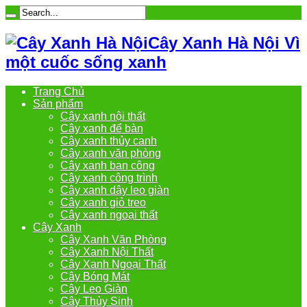
Cây Xanh Hà Nội Vì
một cuốc sống xanh
Trang Chủ
Sản phẩm
Cây xanh nội thất
Cây xanh để bàn
Cây xanh thủy canh
Cây xanh văn phòng
Cây xanh ban công
Cây xanh công trình
Cây xanh dây leo giàn
Cây xanh giỏ treo
Cây xanh ngoại thất
Cây Xanh
Cây Xanh Văn Phòng
Cây Xanh Nội Thất
Cây Xanh Ngoại Thất
Cây Bóng Mát
Cây Leo Giàn
Cây Thủy Sinh