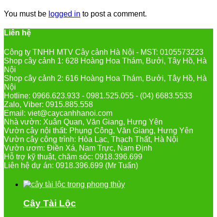
You must be
logged in
to post a comment.
Liên hệ
Công ty TNHH MTV Cây cảnh Hà Nội - MST: 0105573223
Shop cây cảnh 1: 628 Hoàng Hoa Thám, Bưởi, Tây Hồ, Hà
Nội
Shop cây cảnh 2: 616 Hoàng Hoa Thám, Bưởi, Tây Hồ, Hà
Nội
Hotline: 0966.623.933 - 0981.525.055 - (04) 6683.5533
Zalo, Viber: 0915.885.558
Email: viet@caycanhhanoi.com
Nhà vườn: Xuân Quan, Văn Giang, Hưng Yên
Vườn cây nội thất: Phụng Công, Văn Giang, Hưng Yên
Vườn cây công trình: Hòa Lạc, Thạch Thất, Hà Nội
Vườn ươm: Điền Xá, Nam Trực, Nam Định
Hỗ trợ kỹ thuật, chăm sóc: 0918.396.699
Liên hệ dự án: 0918.396.699 (Mr Tuấn)
Cây Tài Lộc