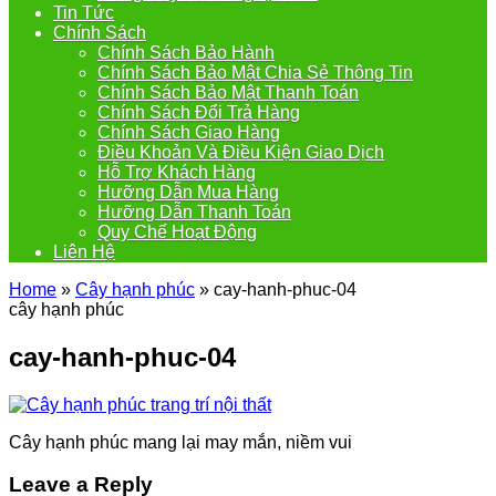
Tin Tức
Chính Sách
Chính Sách Bảo Hành
Chính Sách Bảo Mật Chia Sẻ Thông Tin
Chính Sách Bảo Mật Thanh Toán
Chính Sách Đổi Trả Hàng
Chính Sách Giao Hàng
Điều Khoản Và Điều Kiện Giao Dịch
Hỗ Trợ Khách Hàng
Hưỡng Dẫn Mua Hàng
Hưỡng Dẫn Thanh Toán
Quy Chế Hoạt Động
Liên Hệ
Home
»
Cây hạnh phúc
»
cay-hanh-phuc-04
cây hạnh phúc
cay-hanh-phuc-04
Cây hạnh phúc mang lại may mắn, niềm vui
Leave a Reply