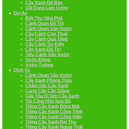
Cây Xanh Để Bàn
Vật Dụng Làm Vườn
Dự Án
Biệt Thự Nhà Phố
Cảnh Quan Đô Thị
Cảnh Quan Sân Vườn
Cây Cảnh Cho Thuê
Cây Cảnh Quà Tặng
Cây Cảnh Sự Kiện
Cây Xanh Đô Thị
Tiểu Cảnh Sân Vườn
Vườn Đứng
Vườn Tường
Dịch Vụ
Cảnh Quan Sân Vườn
Cây Xanh Phong Thủy
Chắm Sóc Cây Xanh
Cung Cấp Cây Giống
Giải Tỏa Di Dời Cây Xanh
Thi Công Hòn Non Bộ
Trồng Cây Xanh Bóng Mát
Trồng Cây Xanh Công Trình
Trồng Cây Xanh Công Viên
Trồng Cây Xanh Đại Thụ
Trồng Cây Xanh Ngoại Thất