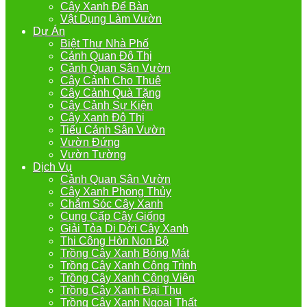
Cây Xanh Để Bàn
Vật Dụng Làm Vườn
Dự Án
Biệt Thự Nhà Phố
Cảnh Quan Đô Thị
Cảnh Quan Sân Vườn
Cây Cảnh Cho Thuê
Cây Cảnh Quà Tặng
Cây Cảnh Sự Kiện
Cây Xanh Đô Thị
Tiểu Cảnh Sân Vườn
Vườn Đứng
Vườn Tường
Dịch Vụ
Cảnh Quan Sân Vườn
Cây Xanh Phong Thủy
Chắm Sóc Cây Xanh
Cung Cấp Cây Giống
Giải Tỏa Di Dời Cây Xanh
Thi Công Hòn Non Bộ
Trồng Cây Xanh Bóng Mát
Trồng Cây Xanh Công Trình
Trồng Cây Xanh Công Viên
Trồng Cây Xanh Đại Thụ
Trồng Cây Xanh Ngoại Thất