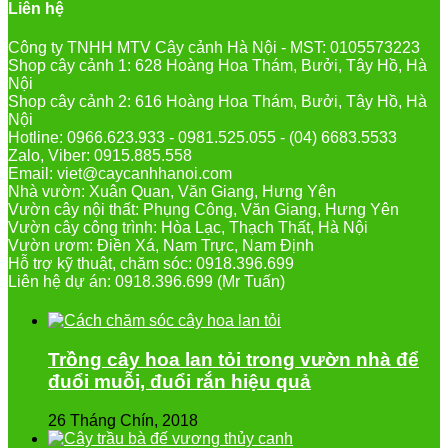
Liên hệ
Công ty TNHH MTV Cây cảnh Hà Nội - MST: 0105573223
Shop cây cảnh 1: 628 Hoàng Hoa Thám, Bưởi, Tây Hồ, Hà
Nội
Shop cây cảnh 2: 616 Hoàng Hoa Thám, Bưởi, Tây Hồ, Hà
Nội
Hotline: 0966.623.933 - 0981.525.055 - (04) 6683.5533
Zalo, Viber: 0915.885.558
Email: viet@caycanhhanoi.com
Nhà vườn: Xuân Quan, Văn Giang, Hưng Yên
Vườn cây nội thất: Phụng Công, Văn Giang, Hưng Yên
Vườn cây công trình: Hòa Lạc, Thạch Thất, Hà Nội
Vườn ươm: Điền Xá, Nam Trực, Nam Định
Hỗ trợ kỹ thuật, chăm sóc: 0918.396.699
Liên hệ dự án: 0918.396.699 (Mr Tuấn)
Trồng cây hoa lan tỏi trong vườn nhà để
đuổi muỗi, đuổi rắn hiệu quả
26 Tháng Chín, 2018