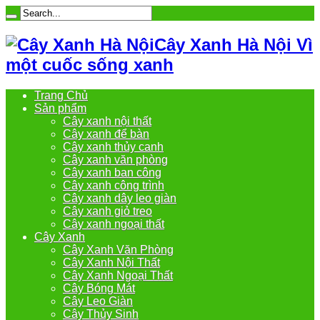
Cây Xanh Hà Nội Vì
một cuốc sống xanh
Trang Chủ
Sản phẩm
Cây xanh nội thất
Cây xanh để bàn
Cây xanh thủy canh
Cây xanh văn phòng
Cây xanh ban công
Cây xanh công trình
Cây xanh dây leo giàn
Cây xanh giỏ treo
Cây xanh ngoại thất
Cây Xanh
Cây Xanh Văn Phòng
Cây Xanh Nội Thất
Cây Xanh Ngoại Thất
Cây Bóng Mát
Cây Leo Giàn
Cây Thủy Sinh