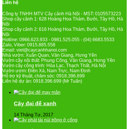
Liên hệ
Công ty TNHH MTV Cây cảnh Hà Nội - MST: 0105573223
Shop cây cảnh 1: 628 Hoàng Hoa Thám, Bưởi, Tây Hồ, Hà
Nội
Shop cây cảnh 2: 616 Hoàng Hoa Thám, Bưởi, Tây Hồ, Hà
Nội
Hotline: 0966.623.933 - 0981.525.055 - (04) 6683.5533
Zalo, Viber: 0915.885.558
Email: viet@caycanhhanoi.com
Nhà vườn: Xuân Quan, Văn Giang, Hưng Yên
Vườn cây nội thất: Phụng Công, Văn Giang, Hưng Yên
Vườn cây công trình: Hòa Lạc, Thạch Thất, Hà Nội
Vườn ươm: Điền Xá, Nam Trực, Nam Định
Hỗ trợ kỹ thuật, chăm sóc: 0918.396.699
Liên hệ dự án: 0918.396.699 (Mr Tuấn)
Cây đại đế xanh
14 Tháng Tư, 2017