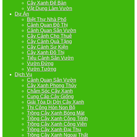
Cây Xanh Để Bàn
Vật Dụng Làm Vườn
Dự Án
Biệt Thự Nhà Phố
Cảnh Quan Đô Thị
Cảnh Quan Sân Vườn
Cây Cảnh Cho Thuê
Cây Cảnh Quà Tặng
Cây Cảnh Sự Kiện
Cây Xanh Đô Thị
Tiểu Cảnh Sân Vườn
Vườn Đứng
Vườn Tường
Dịch Vụ
Cảnh Quan Sân Vườn
Cây Xanh Phong Thủy
Chắm Sóc Cây Xanh
Cung Cấp Cây Giống
Giải Tỏa Di Dời Cây Xanh
Thi Công Hòn Non Bộ
Trồng Cây Xanh Bóng Mát
Trồng Cây Xanh Công Trình
Trồng Cây Xanh Công Viên
Trồng Cây Xanh Đại Thụ
Trồng Cây Xanh Ngoại Thất