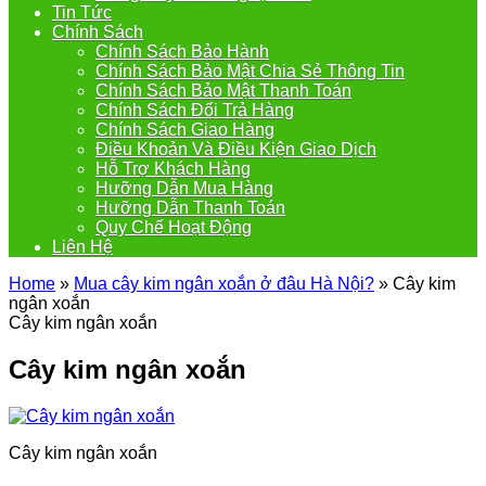
Tin Tức
Chính Sách
Chính Sách Bảo Hành
Chính Sách Bảo Mật Chia Sẻ Thông Tin
Chính Sách Bảo Mật Thanh Toán
Chính Sách Đổi Trả Hàng
Chính Sách Giao Hàng
Điều Khoản Và Điều Kiện Giao Dịch
Hỗ Trợ Khách Hàng
Hưỡng Dẫn Mua Hàng
Hưỡng Dẫn Thanh Toán
Quy Chế Hoạt Động
Liên Hệ
Home
»
Mua cây kim ngân xoắn ở đâu Hà Nội?
»
Cây kim
ngân xoắn
Cây kim ngân xoắn
Cây kim ngân xoắn
Cây kim ngân xoắn