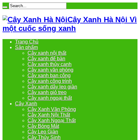
Cây Xanh Hà Nội Vì
một cuốc sống xanh
Trang Chủ
Sản phẩm
Cây xanh nội thất
Cây xanh để bàn
Cây xanh thủy canh
Cây xanh văn phòng
Cây xanh ban công
Cây xanh công trình
Cây xanh dây leo giàn
Cây xanh giỏ treo
Cây xanh ngoại thất
Cây Xanh
Cây Xanh Văn Phòng
Cây Xanh Nội Thất
Cây Xanh Ngoại Thất
Cây Bóng Mát
Cây Leo Giàn
Cây Thủy Sinh