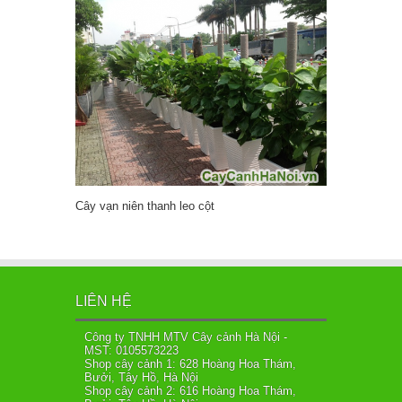
Cây vạn niên thanh leo cột
LIÊN HỆ
Công ty TNHH MTV Cây cảnh Hà Nội -
MST: 0105573223
Shop cây cảnh 1: 628 Hoàng Hoa Thám,
Bưởi, Tây Hồ, Hà Nội
Shop cây cảnh 2: 616 Hoàng Hoa Thám,