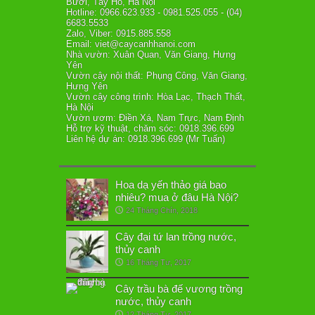
Bưởi, Tây Hồ, Hà Nội
Hotline: 0966.623.933 - 0981.525.055 - (04)
6683.5533
Zalo, Viber: 0915.885.558
Email: viet@caycanhhanoi.com
Nhà vườn: Xuân Quan, Văn Giang, Hưng
Yên
Vườn cây nội thất: Phụng Công, Văn Giang,
Hưng Yên
Vườn cây công trình: Hòa Lạc, Thạch Thất,
Hà Nội
Vườn ươm: Điền Xá, Nam Trực, Nam Định
Hỗ trợ kỹ thuật, chăm sóc: 0918.396.699
Liên hệ dự án: 0918.396.699 (Mr Tuấn)
Hoa dạ yến thảo giá bao
nhiêu? mua ở đâu Hà Nội?
24 Tháng Chín, 2018
Cây đại tứ lan trồng nước,
thủy canh
16 Tháng Tư, 2017
Cây trầu bà đế vương trồng
nước, thủy canh
12 Tháng Tư, 2017