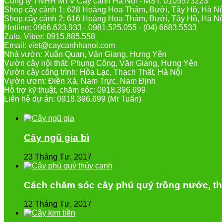
Công ty TNHH MTV Cây cảnh Hà Nội - MST: 0105573223
Shop cây cảnh 1: 628 Hoàng Hoa Thám, Bưởi, Tây Hồ, Hà N
Shop cây cảnh 2: 616 Hoàng Hoa Thám, Bưởi, Tây Hồ, Hà N
Hotline: 0966.623.933 - 0981.525.055 - (04) 6683.5533
Zalo, Viber: 0915.885.558
Email: viet@caycanhhanoi.com
Nhà vườn: Xuân Quan, Văn Giang, Hưng Yên
Vườn cây nội thất: Phụng Công, Văn Giang, Hưng Yên
Vườn cây công trình: Hòa Lạc, Thạch Thất, Hà Nội
Vườn ươm: Điền Xá, Nam Trực, Nam Định
Hỗ trợ kỹ thuật, chăm sóc: 0918.396.699
Liên hệ dự án: 0918.396.699 (Mr Tuấn)
Cây ngũ gia bì
23 Tháng Tư, 2017
Cách chăm sóc cây phú quý trồng nước, t
12 Tháng Tư, 2017