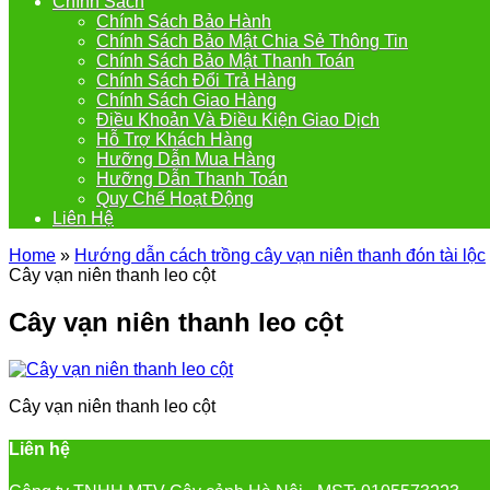
Chính Sách
Chính Sách Bảo Hành
Chính Sách Bảo Mật Chia Sẻ Thông Tin
Chính Sách Bảo Mật Thanh Toán
Chính Sách Đổi Trả Hàng
Chính Sách Giao Hàng
Điều Khoản Và Điều Kiện Giao Dịch
Hỗ Trợ Khách Hàng
Hưỡng Dẫn Mua Hàng
Hưỡng Dẫn Thanh Toán
Quy Chế Hoạt Động
Liên Hệ
Home
»
Hướng dẫn cách trồng cây vạn niên thanh đón tài lộc
Cây vạn niên thanh leo cột
Cây vạn niên thanh leo cột
Cây vạn niên thanh leo cột
Liên hệ