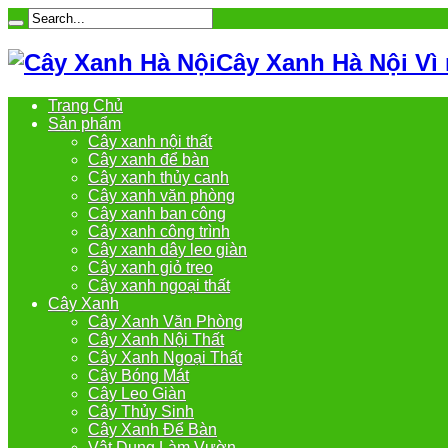
Cây Xanh Hà Nội Vì
Trang Chủ
Sản phẩm
Cây xanh nội thất
Cây xanh để bàn
Cây xanh thủy canh
Cây xanh văn phòng
Cây xanh ban công
Cây xanh công trình
Cây xanh dây leo giàn
Cây xanh giỏ treo
Cây xanh ngoại thất
Cây Xanh
Cây Xanh Văn Phòng
Cây Xanh Nội Thất
Cây Xanh Ngoại Thất
Cây Bóng Mát
Cây Leo Giàn
Cây Thủy Sinh
Cây Xanh Để Bàn
Vật Dụng Làm Vườn