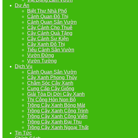
Dự Án
Biệt Thự Nhà Phố
Cảnh Quan Đô Thị
Cảnh Quan Sân Vườn
Cây Cảnh Cho Thuê
Cây Cảnh Quà Tặng
Cây Cảnh Sự Kiện
Cây Xanh Đô Thị
Tiểu Cảnh Sân Vườn
Vườn Đứng
Vườn Tường
Dịch Vụ
Cảnh Quan Sân Vườn
Cây Xanh Phong Thủy
Chắm Sóc Cây Xanh
Cung Cấp Cây Giống
Giải Tỏa Di Dời Cây Xanh
Thi Công Hòn Non Bộ
Trồng Cây Xanh Bóng Mát
Trồng Cây Xanh Công Trình
Trồng Cây Xanh Công Viên
Trồng Cây Xanh Đại Thụ
Trồng Cây Xanh Ngoại Thất
Tin Tức