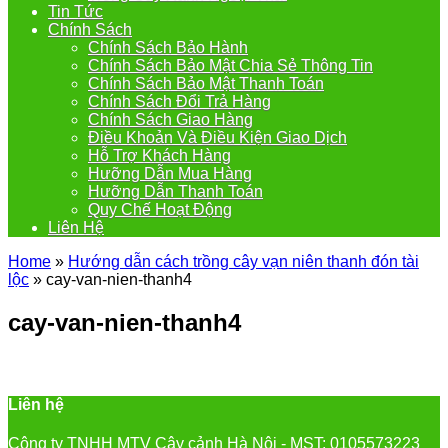
Tin Tức
Chính Sách
Chính Sách Bảo Hành
Chính Sách Bảo Mật Chia Sẻ Thông Tin
Chính Sách Bảo Mật Thanh Toán
Chính Sách Đổi Trả Hàng
Chính Sách Giao Hàng
Điều Khoản Và Điều Kiện Giao Dịch
Hỗ Trợ Khách Hàng
Hưỡng Dẫn Mua Hàng
Hưỡng Dẫn Thanh Toán
Quy Chế Hoạt Động
Liên Hệ
Home
»
Hướng dẫn cách trồng cây vạn niên thanh đón tài
lộc
»
cay-van-nien-thanh4
cay-van-nien-thanh4
Liên hệ
Công ty TNHH MTV Cây cảnh Hà Nội - MST: 0105573223