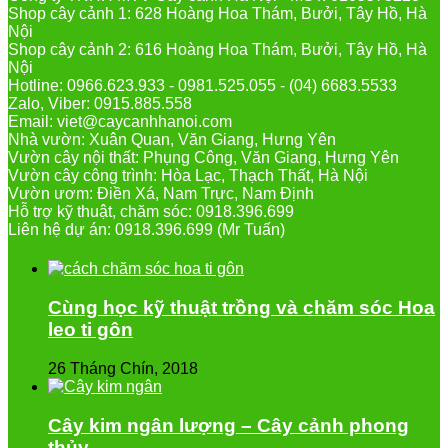
Shop cây cảnh 1: 628 Hoàng Hoa Thám, Bưởi, Tây Hồ, Hà
Nội
Shop cây cảnh 2: 616 Hoàng Hoa Thám, Bưởi, Tây Hồ, Hà
Nội
Hotline: 0966.623.933 - 0981.525.055 - (04) 6683.5533
Zalo, Viber: 0915.885.558
Email: viet@caycanhhanoi.com
Nhà vườn: Xuân Quan, Văn Giang, Hưng Yên
Vườn cây nội thất: Phụng Công, Văn Giang, Hưng Yên
Vườn cây công trình: Hòa Lạc, Thạch Thất, Hà Nội
Vườn ươm: Điền Xá, Nam Trực, Nam Định
Hỗ trợ kỹ thuật, chăm sóc: 0918.396.699
Liên hệ dự án: 0918.396.699 (Mr Tuấn)
Cùng học kỹ thuật trồng và chăm sóc Hoa
leo ti gôn
26 Tháng Chín, 2018
Cây kim ngân lượng – Cây cảnh phong
thủy