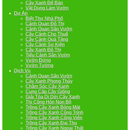
Cây Xanh Để Bàn
Vật Dụng Làm Vườn
Dự Án
Biệt Thự Nhà Phố
Cảnh Quan Đô Thị
Cảnh Quan Sân Vườn
Cây Cảnh Cho Thuê
Cây Cảnh Quà Tặng
Cây Cảnh Sự Kiện
Cây Xanh Đô Thị
Tiểu Cảnh Sân Vườn
Vườn Đứng
Vườn Tường
Dịch Vụ
Cảnh Quan Sân Vườn
Cây Xanh Phong Thủy
Chắm Sóc Cây Xanh
Cung Cấp Cây Giống
Giải Tỏa Di Dời Cây Xanh
Thi Công Hòn Non Bộ
Trồng Cây Xanh Bóng Mát
Trồng Cây Xanh Công Trình
Trồng Cây Xanh Công Viên
Trồng Cây Xanh Đại Thụ
Trồng Cây Xanh Ngoại Thất