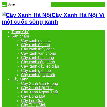
Cây Xanh Hà Nội Vì
một cuốc sống xanh
Trang Chủ
Sản phẩm
Cây xanh nội thất
Cây xanh để bàn
Cây xanh thủy canh
Cây xanh văn phòng
Cây xanh ban công
Cây xanh công trình
Cây xanh dây leo giàn
Cây xanh giỏ treo
Cây xanh ngoại thất
Cây Xanh
Cây Xanh Văn Phòng
Cây Xanh Nội Thất
Cây Xanh Ngoại Thất
Cây Bóng Mát
Cây Leo Giàn
Cây Thủy Sinh