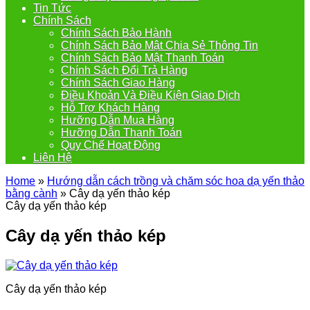
Tin Tức
Chính Sách
Chính Sách Bảo Hành
Chính Sách Bảo Mật Chia Sẻ Thông Tin
Chính Sách Bảo Mật Thanh Toán
Chính Sách Đổi Trả Hàng
Chính Sách Giao Hàng
Điều Khoản Và Điều Kiện Giao Dịch
Hỗ Trợ Khách Hàng
Hưỡng Dẫn Mua Hàng
Hưỡng Dẫn Thanh Toán
Quy Chế Hoạt Động
Liên Hệ
Home
»
Hướng dẫn cách trồng và chăm sóc hoa dạ yến thảo
bằng cành
»
Cây dạ yến thảo kép
Cây dạ yến thảo kép
Cây dạ yến thảo kép
Cây dạ yến thảo kép