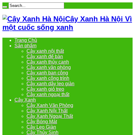
Cây Xanh Hà Nội Vì
một cuốc sống xanh
Trang Chủ
Sản phẩm
Cây xanh nội thất
Cây xanh để bàn
Cây xanh thủy canh
Cây xanh văn phòng
Cây xanh ban công
Cây xanh công trình
Cây xanh dây leo giàn
Cây xanh giỏ treo
Cây xanh ngoại thất
Cây Xanh
Cây Xanh Văn Phòng
Cây Xanh Nội Thất
Cây Xanh Ngoại Thất
Cây Bóng Mát
Cây Leo Giàn
Cây Thủy Sinh