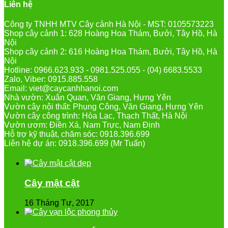
Liên hệ
Công ty TNHH MTV Cây cảnh Hà Nội - MST: 0105573223
Shop cây cảnh 1: 628 Hoàng Hoa Thám, Bưởi, Tây Hồ, Hà
Nội
Shop cây cảnh 2: 616 Hoàng Hoa Thám, Bưởi, Tây Hồ, Hà
Nội
Hotline: 0966.623.933 - 0981.525.055 - (04) 6683.5533
Zalo, Viber: 0915.885.558
Email: viet@caycanhhanoi.com
Nhà vườn: Xuân Quan, Văn Giang, Hưng Yên
Vườn cây nội thất: Phụng Công, Văn Giang, Hưng Yên
Vườn cây công trình: Hòa Lạc, Thạch Thất, Hà Nội
Vườn ươm: Điền Xá, Nam Trực, Nam Định
Hỗ trợ kỹ thuật, chăm sóc: 0918.396.699
Liên hệ dự án: 0918.396.699 (Mr Tuấn)
Cây mật cật
16 Tháng Tư, 2017