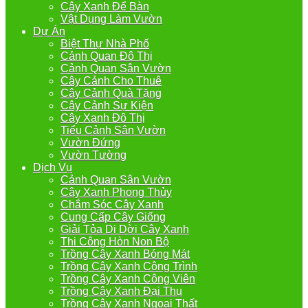
Cây Xanh Để Bàn
Vật Dụng Làm Vườn
Dự Án
Biệt Thự Nhà Phố
Cảnh Quan Đô Thị
Cảnh Quan Sân Vườn
Cây Cảnh Cho Thuê
Cây Cảnh Quà Tặng
Cây Cảnh Sự Kiện
Cây Xanh Đô Thị
Tiểu Cảnh Sân Vườn
Vườn Đứng
Vườn Tường
Dịch Vụ
Cảnh Quan Sân Vườn
Cây Xanh Phong Thủy
Chắm Sóc Cây Xanh
Cung Cấp Cây Giống
Giải Tỏa Di Dời Cây Xanh
Thi Công Hòn Non Bộ
Trồng Cây Xanh Bóng Mát
Trồng Cây Xanh Công Trình
Trồng Cây Xanh Công Viên
Trồng Cây Xanh Đại Thụ
Trồng Cây Xanh Ngoại Thất