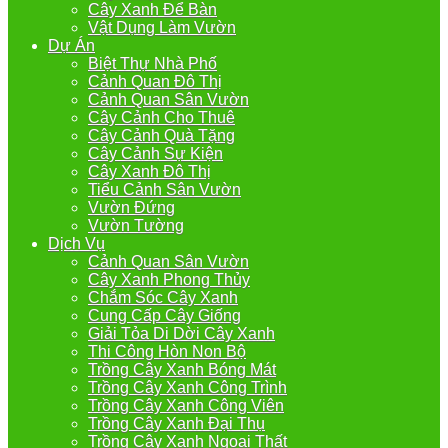
Cây Xanh Để Bàn
Vật Dụng Làm Vườn
Dự Án
Biệt Thự Nhà Phố
Cảnh Quan Đô Thị
Cảnh Quan Sân Vườn
Cây Cảnh Cho Thuê
Cây Cảnh Quà Tặng
Cây Cảnh Sự Kiện
Cây Xanh Đô Thị
Tiểu Cảnh Sân Vườn
Vườn Đứng
Vườn Tường
Dịch Vụ
Cảnh Quan Sân Vườn
Cây Xanh Phong Thủy
Chắm Sóc Cây Xanh
Cung Cấp Cây Giống
Giải Tỏa Di Dời Cây Xanh
Thi Công Hòn Non Bộ
Trồng Cây Xanh Bóng Mát
Trồng Cây Xanh Công Trình
Trồng Cây Xanh Công Viên
Trồng Cây Xanh Đại Thụ
Trồng Cây Xanh Ngoại Thất