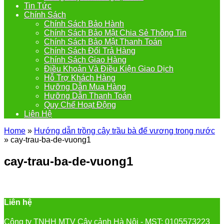
Tin Tức
Chính Sách
Chính Sách Bảo Hành
Chính Sách Bảo Mật Chia Sẻ Thông Tin
Chính Sách Bảo Mật Thanh Toán
Chính Sách Đổi Trả Hàng
Chính Sách Giao Hàng
Điều Khoản Và Điều Kiện Giao Dịch
Hỗ Trợ Khách Hàng
Hưỡng Dẫn Mua Hàng
Hưỡng Dẫn Thanh Toán
Quy Chế Hoạt Động
Liên Hệ
Home
»
Hướng dẫn trồng cây trầu bà đế vương trong nước
»
cay-trau-ba-de-vuong1
cay-trau-ba-de-vuong1
Liên hệ
Công ty TNHH MTV Cây cảnh Hà Nội - MST: 0105573223