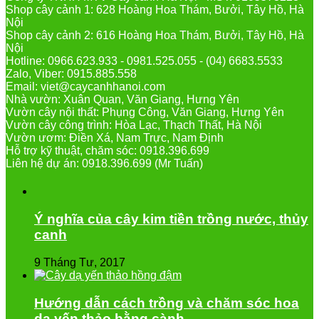
Shop cây cảnh 1: 628 Hoàng Hoa Thám, Bưởi, Tây Hồ, Hà
Nội
Shop cây cảnh 2: 616 Hoàng Hoa Thám, Bưởi, Tây Hồ, Hà
Nội
Hotline: 0966.623.933 - 0981.525.055 - (04) 6683.5533
Zalo, Viber: 0915.885.558
Email: viet@caycanhhanoi.com
Nhà vườn: Xuân Quan, Văn Giang, Hưng Yên
Vườn cây nội thất: Phụng Công, Văn Giang, Hưng Yên
Vườn cây công trình: Hòa Lạc, Thạch Thất, Hà Nội
Vườn ươm: Điền Xá, Nam Trực, Nam Định
Hỗ trợ kỹ thuật, chăm sóc: 0918.396.699
Liên hệ dự án: 0918.396.699 (Mr Tuấn)
Ý nghĩa của cây kim tiền trồng nước, thủy
canh
9 Tháng Tư, 2017
Hướng dẫn cách trồng và chăm sóc hoa
dạ yến thảo bằng cành