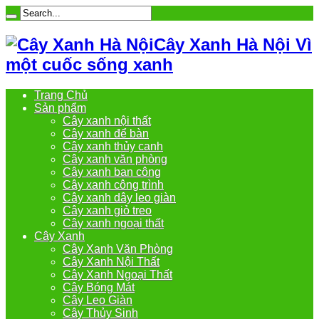
Cây Xanh Hà Nội Vì
một cuốc sống xanh
Trang Chủ
Sản phẩm
Cây xanh nội thất
Cây xanh để bàn
Cây xanh thủy canh
Cây xanh văn phòng
Cây xanh ban công
Cây xanh công trình
Cây xanh dây leo giàn
Cây xanh giỏ treo
Cây xanh ngoại thất
Cây Xanh
Cây Xanh Văn Phòng
Cây Xanh Nội Thất
Cây Xanh Ngoại Thất
Cây Bóng Mát
Cây Leo Giàn
Cây Thủy Sinh