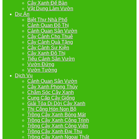
Cây Xanh Để Bàn
Vật Dụng Làm Vườn
Dự Án
Biệt Thự Nhà Phố
Cảnh Quan Đô Thị
Cảnh Quan Sân Vườn
Cây Cảnh Cho Thuê
Cây Cảnh Quà Tặng
Cây Cảnh Sự Kiện
Cây Xanh Đô Thị
Tiểu Cảnh Sân Vườn
Vườn Đứng
Vườn Tường
Dịch Vụ
Cảnh Quan Sân Vườn
Cây Xanh Phong Thủy
Chắm Sóc Cây Xanh
Cung Cấp Cây Giống
Giải Tỏa Di Dời Cây Xanh
Thi Công Hòn Non Bộ
Trồng Cây Xanh Bóng Mát
Trồng Cây Xanh Công Trình
Trồng Cây Xanh Công Viên
Trồng Cây Xanh Đại Thụ
Trồng Cây Xanh Ngoại Thất