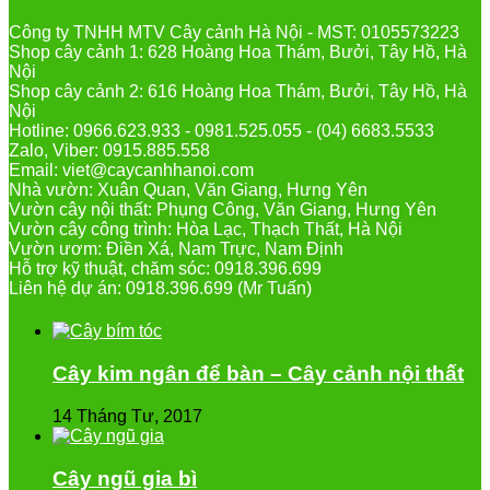
Công ty TNHH MTV Cây cảnh Hà Nội - MST: 0105573223
Shop cây cảnh 1: 628 Hoàng Hoa Thám, Bưởi, Tây Hồ, Hà
Nội
Shop cây cảnh 2: 616 Hoàng Hoa Thám, Bưởi, Tây Hồ, Hà
Nội
Hotline: 0966.623.933 - 0981.525.055 - (04) 6683.5533
Zalo, Viber: 0915.885.558
Email: viet@caycanhhanoi.com
Nhà vườn: Xuân Quan, Văn Giang, Hưng Yên
Vườn cây nội thất: Phụng Công, Văn Giang, Hưng Yên
Vườn cây công trình: Hòa Lạc, Thạch Thất, Hà Nội
Vườn ươm: Điền Xá, Nam Trực, Nam Định
Hỗ trợ kỹ thuật, chăm sóc: 0918.396.699
Liên hệ dự án: 0918.396.699 (Mr Tuấn)
Cây kim ngân để bàn – Cây cảnh nội thất
14 Tháng Tư, 2017
Cây ngũ gia bì