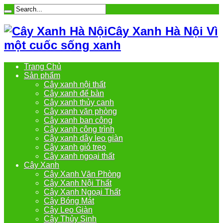
Cây Xanh Hà Nội Vì
một cuốc sống xanh
Trang Chủ
Sản phẩm
Cây xanh nội thất
Cây xanh để bàn
Cây xanh thủy canh
Cây xanh văn phòng
Cây xanh ban công
Cây xanh công trình
Cây xanh dây leo giàn
Cây xanh giỏ treo
Cây xanh ngoại thất
Cây Xanh
Cây Xanh Văn Phòng
Cây Xanh Nội Thất
Cây Xanh Ngoại Thất
Cây Bóng Mát
Cây Leo Giàn
Cây Thủy Sinh