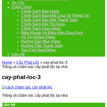
Tin Tức
Chính Sách
Chính Sách Bảo Hành
Chính Sách Bảo Mật Chia Sẻ Thông Tin
Chính Sách Bảo Mật Thanh Toán
Chính Sách Đổi Trả Hàng
Chính Sách Giao Hàng
Điều Khoản Và Điều Kiện Giao Dịch
Hỗ Trợ Khách Hàng
Hưỡng Dẫn Mua Hàng
Hưỡng Dẫn Thanh Toán
Quy Chế Hoạt Động
Liên Hệ
Home
»
Cây Phát Lộc
»
cay-phat-loc-3
Trồng và chăm sóc cây phát lộc tại nhà
cay-phat-loc-3
Trồng và chăm sóc cây phát lộc tại nhà
Liên hệ