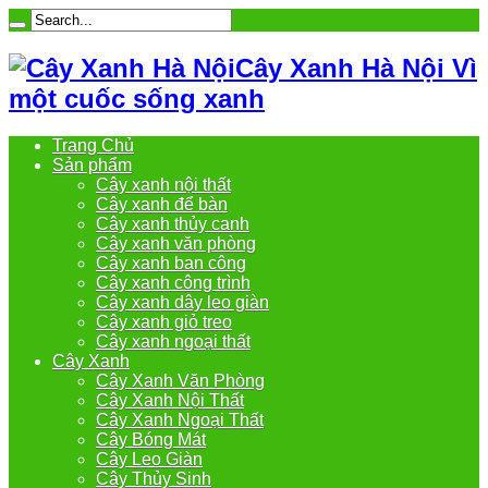
Cây Xanh Hà Nội Vì
một cuốc sống xanh
Trang Chủ
Sản phẩm
Cây xanh nội thất
Cây xanh để bàn
Cây xanh thủy canh
Cây xanh văn phòng
Cây xanh ban công
Cây xanh công trình
Cây xanh dây leo giàn
Cây xanh giỏ treo
Cây xanh ngoại thất
Cây Xanh
Cây Xanh Văn Phòng
Cây Xanh Nội Thất
Cây Xanh Ngoại Thất
Cây Bóng Mát
Cây Leo Giàn
Cây Thủy Sinh