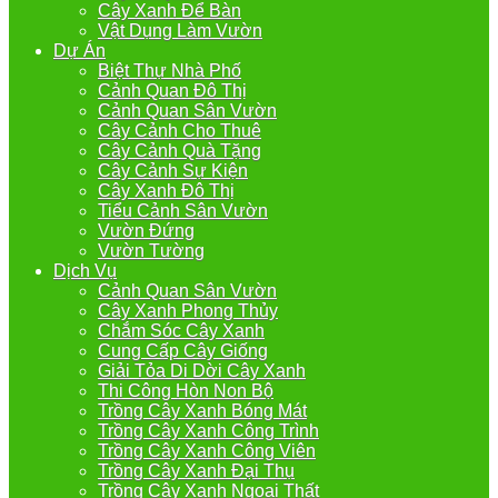
Cây Xanh Để Bàn
Vật Dụng Làm Vườn
Dự Án
Biệt Thự Nhà Phố
Cảnh Quan Đô Thị
Cảnh Quan Sân Vườn
Cây Cảnh Cho Thuê
Cây Cảnh Quà Tặng
Cây Cảnh Sự Kiện
Cây Xanh Đô Thị
Tiểu Cảnh Sân Vườn
Vườn Đứng
Vườn Tường
Dịch Vụ
Cảnh Quan Sân Vườn
Cây Xanh Phong Thủy
Chắm Sóc Cây Xanh
Cung Cấp Cây Giống
Giải Tỏa Di Dời Cây Xanh
Thi Công Hòn Non Bộ
Trồng Cây Xanh Bóng Mát
Trồng Cây Xanh Công Trình
Trồng Cây Xanh Công Viên
Trồng Cây Xanh Đại Thụ
Trồng Cây Xanh Ngoại Thất