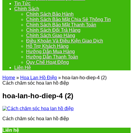
Tin Tức
Chính Sách
Chính Sách Bảo Hành
Chính Sách Bảo Mật Chia Sẻ Thông Tin
Chính Sách Bảo Mật Thanh Toán
Chính Sách Đổi Trả Hàng
Chính Sách Giao Hàng
Điều Khoản Và Điều Kiện Giao Dịch
Hỗ Trợ Khách Hàng
Hưỡng Dẫn Mua Hàng
Hưỡng Dẫn Thanh Toán
Quy Chế Hoạt Động
Liên Hệ
Home
»
Hoa Lan Hồ Điệp
»
hoa-lan-ho-diep-4 (2)
Cách chăm sóc hoa lan hồ điệp
hoa-lan-ho-diep-4 (2)
Cách chăm sóc hoa lan hồ điệp
Liên hệ