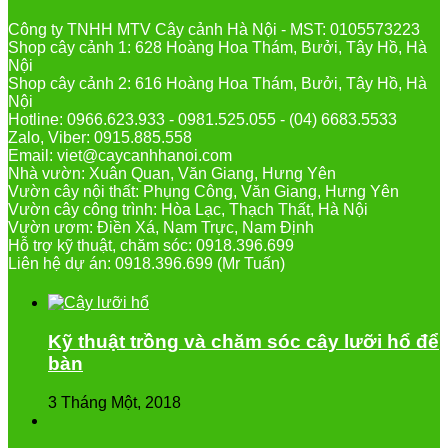
Công ty TNHH MTV Cây cảnh Hà Nội - MST: 0105573223
Shop cây cảnh 1: 628 Hoàng Hoa Thám, Bưởi, Tây Hồ, Hà
Nội
Shop cây cảnh 2: 616 Hoàng Hoa Thám, Bưởi, Tây Hồ, Hà
Nội
Hotline: 0966.623.933 - 0981.525.055 - (04) 6683.5533
Zalo, Viber: 0915.885.558
Email: viet@caycanhhanoi.com
Nhà vườn: Xuân Quan, Văn Giang, Hưng Yên
Vườn cây nội thất: Phụng Công, Văn Giang, Hưng Yên
Vườn cây công trình: Hòa Lạc, Thạch Thất, Hà Nội
Vườn ươm: Điền Xá, Nam Trực, Nam Định
Hỗ trợ kỹ thuật, chăm sóc: 0918.396.699
Liên hệ dự án: 0918.396.699 (Mr Tuấn)
Kỹ thuật trồng và chăm sóc cây lưỡi hổ để
bàn
3 Tháng Một, 2018