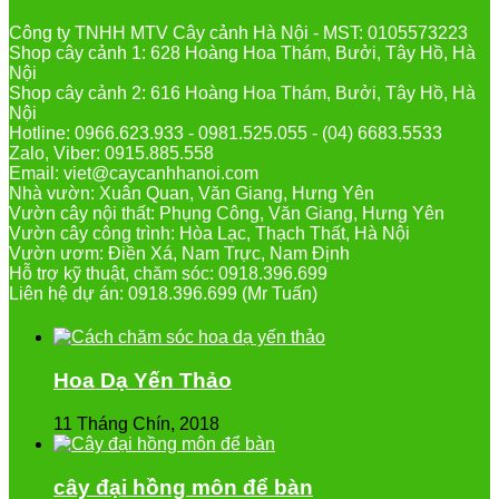
Công ty TNHH MTV Cây cảnh Hà Nội - MST: 0105573223
Shop cây cảnh 1: 628 Hoàng Hoa Thám, Bưởi, Tây Hồ, Hà
Nội
Shop cây cảnh 2: 616 Hoàng Hoa Thám, Bưởi, Tây Hồ, Hà
Nội
Hotline: 0966.623.933 - 0981.525.055 - (04) 6683.5533
Zalo, Viber: 0915.885.558
Email: viet@caycanhhanoi.com
Nhà vườn: Xuân Quan, Văn Giang, Hưng Yên
Vườn cây nội thất: Phụng Công, Văn Giang, Hưng Yên
Vườn cây công trình: Hòa Lạc, Thạch Thất, Hà Nội
Vườn ươm: Điền Xá, Nam Trực, Nam Định
Hỗ trợ kỹ thuật, chăm sóc: 0918.396.699
Liên hệ dự án: 0918.396.699 (Mr Tuấn)
Hoa Dạ Yến Thảo
11 Tháng Chín, 2018
cây đại hồng môn để bàn