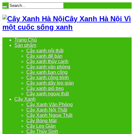
Cây Xanh Hà Nội Vì
một cuốc sống xanh
Trang Chủ
Sản phẩm
Cây xanh nội thất
Cây xanh để bàn
Cây xanh thủy canh
Cây xanh văn phòng
Cây xanh ban công
Cây xanh công trình
Cây xanh dây leo giàn
Cây xanh giỏ treo
Cây xanh ngoại thất
Cây Xanh
Cây Xanh Văn Phòng
Cây Xanh Nội Thất
Cây Xanh Ngoại Thất
Cây Bóng Mát
Cây Leo Giàn
Cây Thủy Sinh