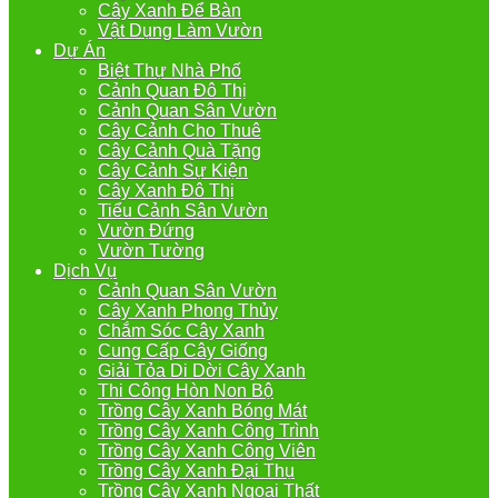
Cây Xanh Để Bàn
Vật Dụng Làm Vườn
Dự Án
Biệt Thự Nhà Phố
Cảnh Quan Đô Thị
Cảnh Quan Sân Vườn
Cây Cảnh Cho Thuê
Cây Cảnh Quà Tặng
Cây Cảnh Sự Kiện
Cây Xanh Đô Thị
Tiểu Cảnh Sân Vườn
Vườn Đứng
Vườn Tường
Dịch Vụ
Cảnh Quan Sân Vườn
Cây Xanh Phong Thủy
Chắm Sóc Cây Xanh
Cung Cấp Cây Giống
Giải Tỏa Di Dời Cây Xanh
Thi Công Hòn Non Bộ
Trồng Cây Xanh Bóng Mát
Trồng Cây Xanh Công Trình
Trồng Cây Xanh Công Viên
Trồng Cây Xanh Đại Thụ
Trồng Cây Xanh Ngoại Thất