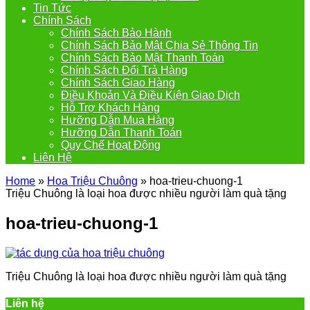
Tin Tức
Chính Sách
Chính Sách Bảo Hành
Chính Sách Bảo Mật Chia Sẻ Thông Tin
Chính Sách Bảo Mật Thanh Toán
Chính Sách Đổi Trả Hàng
Chính Sách Giao Hàng
Điều Khoản Và Điều Kiện Giao Dịch
Hỗ Trợ Khách Hàng
Hưỡng Dẫn Mua Hàng
Hưỡng Dẫn Thanh Toán
Quy Chế Hoạt Động
Liên Hệ
Home
»
Hoa Triệu Chuông
»
hoa-trieu-chuong-1
Triệu Chuông là loại hoa được nhiều người làm quà tặng
hoa-trieu-chuong-1
Triệu Chuông là loại hoa được nhiều người làm quà tặng
Liên hệ