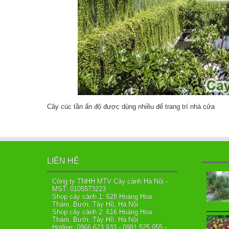
Cây cúc tần ấn độ được dùng nhiều để trang trí nhà cửa
LIÊN HỆ
Công ty TNHH MTV Cây cảnh Hà Nội -
MST: 0105573223
Shop cây cảnh 1: 628 Hoàng Hoa
Thám, Bưởi, Tây Hồ, Hà Nội
Shop cây cảnh 2: 616 Hoàng Hoa
Thám, Bưởi, Tây Hồ, Hà Nội
Hotline: 0966.623.933 - 0981.525.055 -