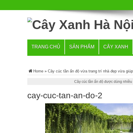
TRANG CHỦ
SẢN PHẨM
CÂY XANH
Home
»
Cây cúc tần ấn độ vừa trang trí nhà đẹp vừa giú
Cây cúc tần ấn độ được dùng nhiều đ
cay-cuc-tan-an-do-2