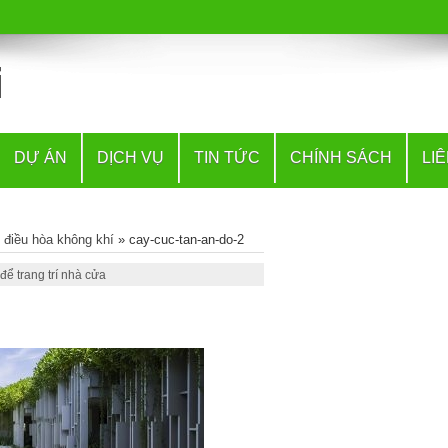
DỰ ÁN
DỊCH VỤ
TIN TỨC
CHÍNH SÁCH
LI
p điều hòa không khí
»
cay-cuc-tan-an-do-2
ể trang trí nhà cửa