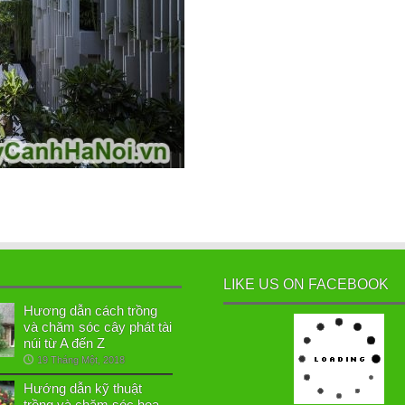
LIKE US ON FACEBOOK
Hương dẫn cách trồng
và chăm sóc cây phát tài
núi từ A đến Z
19 Tháng Một, 2018
Hướng dẫn kỹ thuật
trồng và chăm sóc hoa