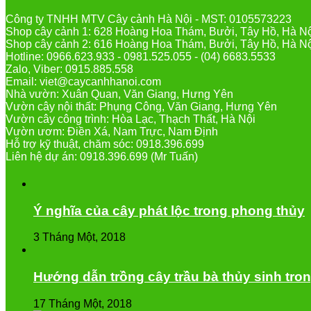
Công ty TNHH MTV Cây cảnh Hà Nội - MST: 0105573223
Shop cây cảnh 1: 628 Hoàng Hoa Thám, Bưởi, Tây Hồ, Hà N
Shop cây cảnh 2: 616 Hoàng Hoa Thám, Bưởi, Tây Hồ, Hà N
Hotline: 0966.623.933 - 0981.525.055 - (04) 6683.5533
Zalo, Viber: 0915.885.558
Email: viet@caycanhhanoi.com
Nhà vườn: Xuân Quan, Văn Giang, Hưng Yên
Vườn cây nội thất: Phụng Công, Văn Giang, Hưng Yên
Vườn cây công trình: Hòa Lạc, Thạch Thất, Hà Nội
Vườn ươm: Điền Xá, Nam Trực, Nam Định
Hỗ trợ kỹ thuật, chăm sóc: 0918.396.699
Liên hệ dự án: 0918.396.699 (Mr Tuấn)
Ý nghĩa của cây phát lộc trong phong thủy
3 Tháng Một, 2018
Hướng dẫn trồng cây trầu bà thủy sinh tron
17 Tháng Một, 2018