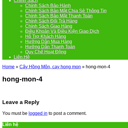
Chính Sách
Chính Sách Bảo Hành
Chính Sách Bảo Mật Chia Sẻ Thông Tin
Chính Sách Bảo Mật Thanh Toán
Chính Sách Đổi Trả Hàng
Chính Sách Giao Hàng
Điều Khoản Và Điều Kiện Giao Dịch
Hỗ Trợ Khách Hàng
Hưỡng Dẫn Mua Hàng
Hưỡng Dẫn Thanh Toán
Quy Chế Hoạt Động
Liên Hệ
Home
»
Cây Hồng Môn, cay hong mon
»
hong-mon-4
hong-mon-4
Leave a Reply
You must be
logged in
to post a comment.
Liên hệ