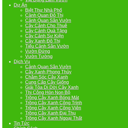
Dự Án
Biệt Thự Nhà Phố
Cảnh Quan Đô Thị
Cảnh Quan Sân Vườn
Cây Cảnh Cho Thuê
Cây Cảnh Quà Tặng
Cây Cảnh Sự Kiện
Cây Xanh Đô Thị
Tiểu Cảnh Sân Vườn
Vườn Đứng
Vườn Tường
Dịch Vụ
Cảnh Quan Sân Vườn
Cây Xanh Phong Thủy
Chắm Sóc Cây Xanh
Cung Cấp Cây Giống
Giải Tỏa Di Dời Cây Xanh
Thi Công Hòn Non Bộ
Trồng Cây Xanh Bóng Mát
Trồng Cây Xanh Công Trình
Trồng Cây Xanh Công Viên
Trồng Cây Xanh Đại Thụ
Trồng Cây Xanh Ngoại Thất
Tin Tức