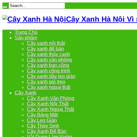
Cây Xanh Hà Nội Vì
Trang Chủ
Sản phẩm
Cây xanh nội thất
Cây xanh để bàn
Cây xanh thủy canh
Cây xanh văn phòng
Cây xanh ban công
Cây xanh công trình
Cây xanh dây leo giàn
Cây xanh giỏ treo
Cây xanh ngoại thất
Cây Xanh
Cây Xanh Văn Phòng
Cây Xanh Nội Thất
Cây Xanh Ngoại Thất
Cây Bóng Mát
Cây Leo Giàn
Cây Thủy Sinh
Cây Xanh Để Bàn
Vật Dụng Làm Vườn