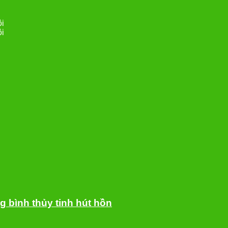
ội
ội
g bình thủy tinh hút hồn