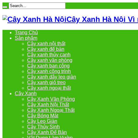
Cây Xanh Hà Nội Vì
Trang Chủ
Sản phẩm
Cây xanh nội thất
Cây xanh để bàn
Cây xanh thủy canh
Cây xanh văn phòng
Cây xanh ban công
Cây xanh công trình
Cây xanh dây leo giàn
Cây xanh giỏ treo
Cây xanh ngoại thất
Cây Xanh
Cây Xanh Văn Phòng
Cây Xanh Nội Thất
Cây Xanh Ngoại Thất
Cây Bóng Mát
Cây Leo Giàn
Cây Thủy Sinh
Cây Xanh Để Bàn
Vật Dụng Làm Vườn