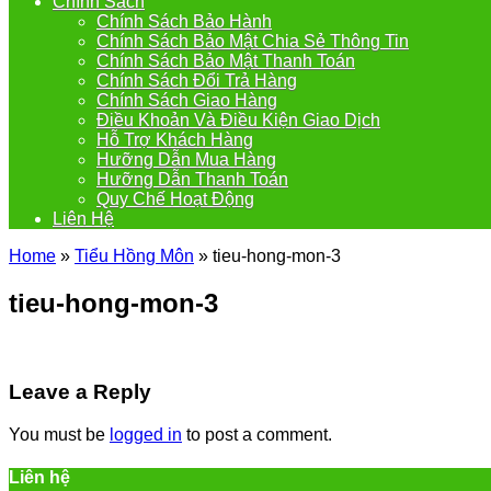
Chính Sách
Chính Sách Bảo Hành
Chính Sách Bảo Mật Chia Sẻ Thông Tin
Chính Sách Bảo Mật Thanh Toán
Chính Sách Đổi Trả Hàng
Chính Sách Giao Hàng
Điều Khoản Và Điều Kiện Giao Dịch
Hỗ Trợ Khách Hàng
Hưỡng Dẫn Mua Hàng
Hưỡng Dẫn Thanh Toán
Quy Chế Hoạt Động
Liên Hệ
Home
»
Tiểu Hồng Môn
»
tieu-hong-mon-3
tieu-hong-mon-3
Leave a Reply
You must be
logged in
to post a comment.
Liên hệ