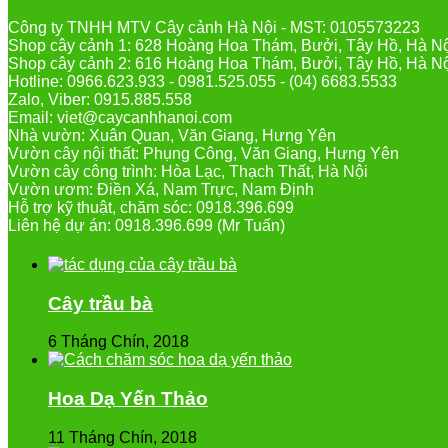
Công ty TNHH MTV Cây cảnh Hà Nội - MST: 0105573223
Shop cây cảnh 1: 628 Hoàng Hoa Thám, Bưởi, Tây Hồ, Hà N
Shop cây cảnh 2: 616 Hoàng Hoa Thám, Bưởi, Tây Hồ, Hà N
Hotline: 0966.623.933 - 0981.525.055 - (04) 6683.5533
Zalo, Viber: 0915.885.558
Email: viet@caycanhhanoi.com
Nhà vườn: Xuân Quan, Văn Giang, Hưng Yên
Vườn cây nội thất: Phụng Công, Văn Giang, Hưng Yên
Vườn cây công trình: Hòa Lạc, Thạch Thất, Hà Nội
Vườn ươm: Điền Xá, Nam Trực, Nam Định
Hỗ trợ kỹ thuật, chăm sóc: 0918.396.699
Liên hệ dự án: 0918.396.699 (Mr Tuấn)
Cây trầu bà
6 Tháng Chín, 2018
Hoa Dạ Yến Thảo
11 Tháng Chín, 2018