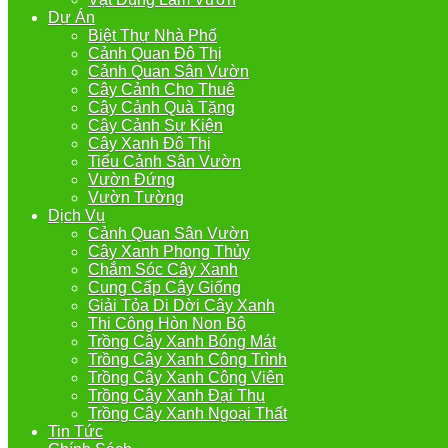
Dự Án
Biệt Thự Nhà Phố
Cảnh Quan Đô Thị
Cảnh Quan Sân Vườn
Cây Cảnh Cho Thuê
Cây Cảnh Quà Tặng
Cây Cảnh Sự Kiện
Cây Xanh Đô Thị
Tiểu Cảnh Sân Vườn
Vườn Đứng
Vườn Tường
Dịch Vụ
Cảnh Quan Sân Vườn
Cây Xanh Phong Thủy
Chắm Sóc Cây Xanh
Cung Cấp Cây Giống
Giải Tỏa Di Dời Cây Xanh
Thi Công Hòn Non Bộ
Trồng Cây Xanh Bóng Mát
Trồng Cây Xanh Công Trình
Trồng Cây Xanh Công Viên
Trồng Cây Xanh Đại Thụ
Trồng Cây Xanh Ngoại Thất
Tin Tức