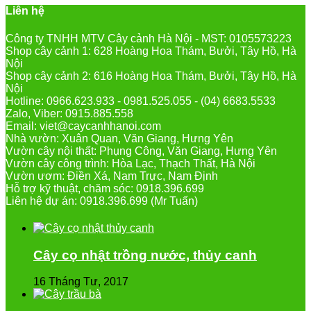
Liên hệ
Công ty TNHH MTV Cây cảnh Hà Nội - MST: 0105573223
Shop cây cảnh 1: 628 Hoàng Hoa Thám, Bưởi, Tây Hồ, Hà
Nội
Shop cây cảnh 2: 616 Hoàng Hoa Thám, Bưởi, Tây Hồ, Hà
Nội
Hotline: 0966.623.933 - 0981.525.055 - (04) 6683.5533
Zalo, Viber: 0915.885.558
Email: viet@caycanhhanoi.com
Nhà vườn: Xuân Quan, Văn Giang, Hưng Yên
Vườn cây nội thất: Phụng Công, Văn Giang, Hưng Yên
Vườn cây công trình: Hòa Lạc, Thạch Thất, Hà Nội
Vườn ươm: Điền Xá, Nam Trực, Nam Định
Hỗ trợ kỹ thuật, chăm sóc: 0918.396.699
Liên hệ dự án: 0918.396.699 (Mr Tuấn)
Cây cọ nhật trồng nước, thủy canh
16 Tháng Tư, 2017