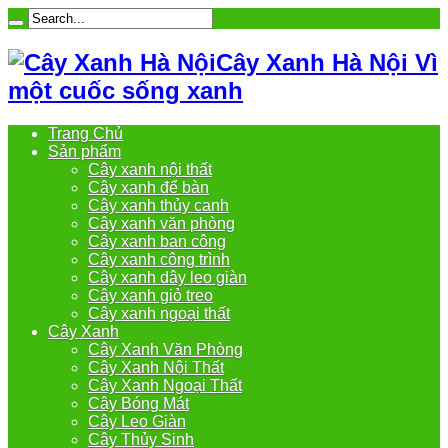
Cây Xanh Hà Nội Vì
một cuốc sống xanh
Trang Chủ
Sản phẩm
Cây xanh nội thất
Cây xanh để bàn
Cây xanh thủy canh
Cây xanh văn phòng
Cây xanh ban công
Cây xanh công trình
Cây xanh dây leo giàn
Cây xanh giỏ treo
Cây xanh ngoại thất
Cây Xanh
Cây Xanh Văn Phòng
Cây Xanh Nội Thất
Cây Xanh Ngoại Thất
Cây Bóng Mát
Cây Leo Giàn
Cây Thủy Sinh