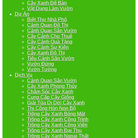
Cây Xanh Để Bàn
Vật Dụng Làm Vườn
Dự Án
Biệt Thự Nhà Phố
Cảnh Quan Đô Thị
Cảnh Quan Sân Vườn
Cây Cảnh Cho Thuê
Cây Cảnh Quà Tặng
Cây Cảnh Sự Kiện
Cây Xanh Đô Thị
Tiểu Cảnh Sân Vườn
Vườn Đứng
Vườn Tường
Dịch Vụ
Cảnh Quan Sân Vườn
Cây Xanh Phong Thủy
Chắm Sóc Cây Xanh
Cung Cấp Cây Giống
Giải Tỏa Di Dời Cây Xanh
Thi Công Hòn Non Bộ
Trồng Cây Xanh Bóng Mát
Trồng Cây Xanh Công Trình
Trồng Cây Xanh Công Viên
Trồng Cây Xanh Đại Thụ
Trồng Cây Xanh Ngoại Thất