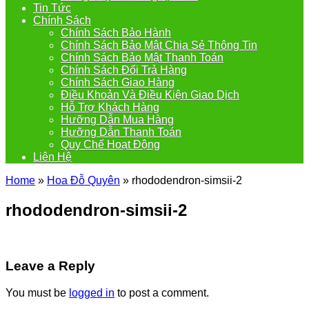
Tin Tức
Chính Sách
Chính Sách Bảo Hành
Chính Sách Bảo Mật Chia Sẻ Thông Tin
Chính Sách Bảo Mật Thanh Toán
Chính Sách Đổi Trả Hàng
Chính Sách Giao Hàng
Điều Khoản Và Điều Kiện Giao Dịch
Hỗ Trợ Khách Hàng
Hưỡng Dẫn Mua Hàng
Hưỡng Dẫn Thanh Toán
Quy Chế Hoạt Động
Liên Hệ
Home
»
Hoa Đỗ Quyên
»
rhododendron-simsii-2
rhododendron-simsii-2
Leave a Reply
You must be
logged in
to post a comment.