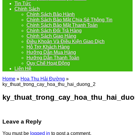
Tin Tức
Chính Sách
Chính Sách Bảo Hành
Chính Sách Bảo Mật Chia Sẻ Thông Tin
Chính Sách Bảo Mật Thanh Toán
Chính Sách Đổi Trả Hàng
Chính Sách Giao Hàng
Điều Khoản Và Điều Kiện Giao Dịch
Hỗ Trợ Khách Hàng
Hưỡng Dẫn Mua Hàng
Hưỡng Dẫn Thanh Toán
Quy Chế Hoạt Động
Liên Hệ
Home
»
Hoa Thu Hải Đường
»
ky_thuat_trong_cay_hoa_thu_hai_duong_2
ky_thuat_trong_cay_hoa_thu_hai_du
Leave a Reply
You must be
logged in
to post a comment.