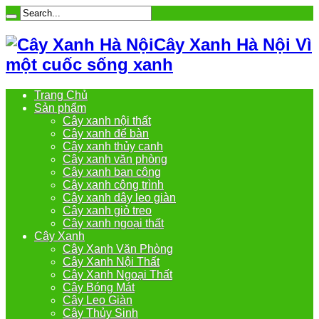
Cây Xanh Hà Nội Vì
một cuốc sống xanh
Trang Chủ
Sản phẩm
Cây xanh nội thất
Cây xanh để bàn
Cây xanh thủy canh
Cây xanh văn phòng
Cây xanh ban công
Cây xanh công trình
Cây xanh dây leo giàn
Cây xanh giỏ treo
Cây xanh ngoại thất
Cây Xanh
Cây Xanh Văn Phòng
Cây Xanh Nội Thất
Cây Xanh Ngoại Thất
Cây Bóng Mát
Cây Leo Giàn
Cây Thủy Sinh