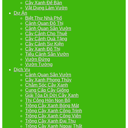
Cây Xanh Để Bàn
Vật Dụng Làm Vườn
Dự Án
Biệt Thự Nhà Phố
Cảnh Quan Đô Thị
Cảnh Quan Sân Vườn
Cây Cảnh Cho Thuê
Cây Cảnh Quà Tặng
Cây Cảnh Sự Kiện
Cây Xanh Đô Thị
Tiểu Cảnh Sân Vườn
Vườn Đứng
Vườn Tường
Dịch Vụ
Cảnh Quan Sân Vườn
Cây Xanh Phong Thủy
Chắm Sóc Cây Xanh
Cung Cấp Cây Giống
Giải Tỏa Di Dời Cây Xanh
Thi Công Hòn Non Bộ
Trồng Cây Xanh Bóng Mát
Trồng Cây Xanh Công Trình
Trồng Cây Xanh Công Viên
Trồng Cây Xanh Đại Thụ
Trồng Cây Xanh Ngoại Thất