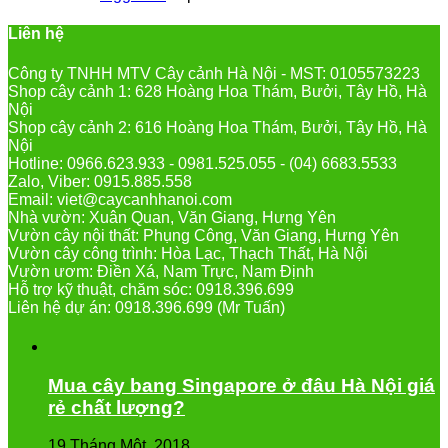
Liên hệ
Công ty TNHH MTV Cây cảnh Hà Nội - MST: 0105573223
Shop cây cảnh 1: 628 Hoàng Hoa Thám, Bưởi, Tây Hồ, Hà
Nội
Shop cây cảnh 2: 616 Hoàng Hoa Thám, Bưởi, Tây Hồ, Hà
Nội
Hotline: 0966.623.933 - 0981.525.055 - (04) 6683.5533
Zalo, Viber: 0915.885.558
Email: viet@caycanhhanoi.com
Nhà vườn: Xuân Quan, Văn Giang, Hưng Yên
Vườn cây nội thất: Phụng Công, Văn Giang, Hưng Yên
Vườn cây công trình: Hòa Lạc, Thạch Thất, Hà Nội
Vườn ươm: Điền Xá, Nam Trực, Nam Định
Hỗ trợ kỹ thuật, chăm sóc: 0918.396.699
Liên hệ dự án: 0918.396.699 (Mr Tuấn)
Mua cây bang Singapore ở đâu Hà Nội giá
rẻ chất lượng?
19 Tháng Một, 2018