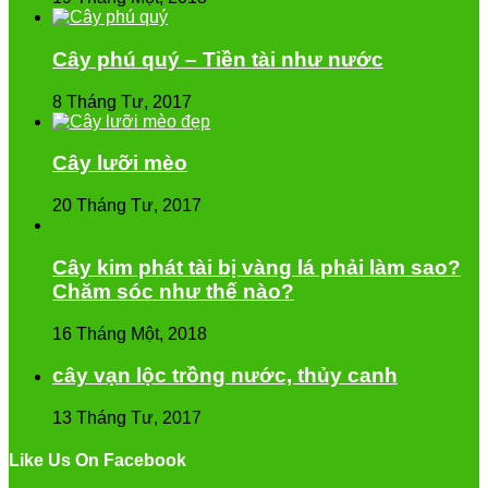
Cây phú quý – Tiền tài như nước
8 Tháng Tư, 2017
Cây lưỡi mèo
20 Tháng Tư, 2017
Cây kim phát tài bị vàng lá phải làm sao?
Chăm sóc như thế nào?
16 Tháng Một, 2018
cây vạn lộc trồng nước, thủy canh
13 Tháng Tư, 2017
Like Us On Facebook