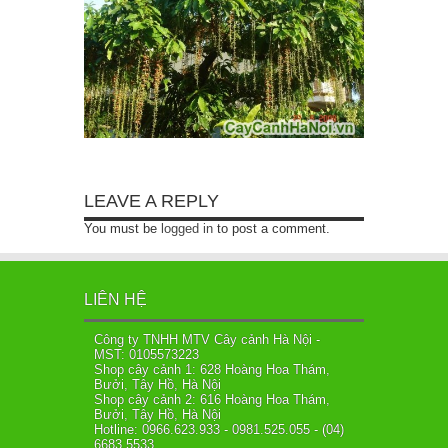
LEAVE A REPLY
You must be
logged in
to post a comment.
LIÊN HỆ
Công ty TNHH MTV Cây cảnh Hà Nội -
MST: 0105573223
Shop cây cảnh 1: 628 Hoàng Hoa Thám,
Bưởi, Tây Hồ, Hà Nội
Shop cây cảnh 2: 616 Hoàng Hoa Thám,
Bưởi, Tây Hồ, Hà Nội
Hotline: 0966.623.933 - 0981.525.055 - (04)
6683.5533