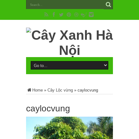
Home
»
Cây Lộc vừng
»
caylocvung
caylocvung