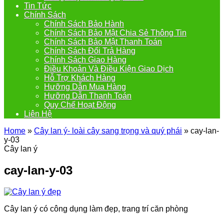
Tin Tức
Chính Sách
Chính Sách Bảo Hành
Chính Sách Bảo Mật Chia Sẻ Thông Tin
Chính Sách Bảo Mật Thanh Toán
Chính Sách Đổi Trả Hàng
Chính Sách Giao Hàng
Điều Khoản Và Điều Kiện Giao Dịch
Hỗ Trợ Khách Hàng
Hưỡng Dẫn Mua Hàng
Hưỡng Dẫn Thanh Toán
Quy Chế Hoạt Động
Liên Hệ
Home
»
Cây lan ý- loài cây sang trọng và quý phái
»
cay-lan-
y-03
Cây lan ý
cay-lan-y-03
Cây lan ý có công dụng làm đẹp, trang trí căn phòng