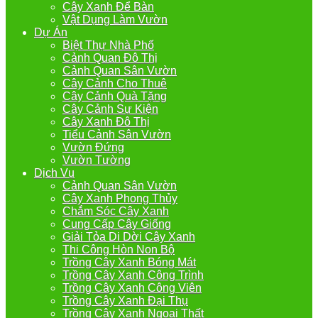
Cây Xanh Để Bàn
Vật Dụng Làm Vườn
Dự Án
Biệt Thự Nhà Phố
Cảnh Quan Đô Thị
Cảnh Quan Sân Vườn
Cây Cảnh Cho Thuê
Cây Cảnh Quà Tặng
Cây Cảnh Sự Kiện
Cây Xanh Đô Thị
Tiểu Cảnh Sân Vườn
Vườn Đứng
Vườn Tường
Dịch Vụ
Cảnh Quan Sân Vườn
Cây Xanh Phong Thủy
Chắm Sóc Cây Xanh
Cung Cấp Cây Giống
Giải Tỏa Di Dời Cây Xanh
Thi Công Hòn Non Bộ
Trồng Cây Xanh Bóng Mát
Trồng Cây Xanh Công Trình
Trồng Cây Xanh Công Viên
Trồng Cây Xanh Đại Thụ
Trồng Cây Xanh Ngoại Thất