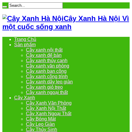
Cây Xanh Hà Nội Vì
một cuốc sống xanh
Trang Chủ
Sản phẩm
Cây xanh nội thất
Cây xanh để bàn
Cây xanh thủy canh
Cây xanh văn phòng
Cây xanh ban công
Cây xanh công trình
Cây xanh dây leo giàn
Cây xanh giỏ treo
Cây xanh ngoại thất
Cây Xanh
Cây Xanh Văn Phòng
Cây Xanh Nội Thất
Cây Xanh Ngoại Thất
Cây Bóng Mát
Cây Leo Giàn
Cây Thủy Sinh