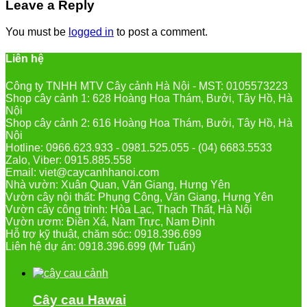
Leave a Reply
You must be
logged in
to post a comment.
Liên hệ
Công ty TNHH MTV Cây cảnh Hà Nội - MST: 0105573223
Shop cây cảnh 1: 628 Hoàng Hoa Thám, Bưởi, Tây Hồ, Hà
Nội
Shop cây cảnh 2: 616 Hoàng Hoa Thám, Bưởi, Tây Hồ, Hà
Nội
Hotline: 0966.623.933 - 0981.525.055 - (04) 6683.5533
Zalo, Viber: 0915.885.558
Email: viet@caycanhhanoi.com
Nhà vườn: Xuân Quan, Văn Giang, Hưng Yên
Vườn cây nội thất: Phụng Công, Văn Giang, Hưng Yên
Vườn cây công trình: Hòa Lạc, Thạch Thất, Hà Nội
Vườn ươm: Điền Xá, Nam Trực, Nam Định
Hỗ trợ kỹ thuật, chăm sóc: 0918.396.699
Liên hệ dự án: 0918.396.699 (Mr Tuấn)
Cây cau Hawai