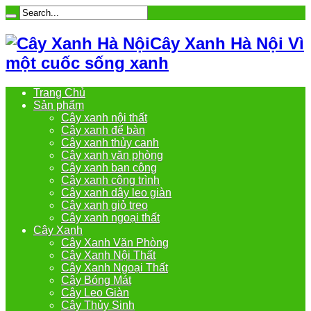
Cây Xanh Hà Nội Vì
một cuốc sống xanh
Trang Chủ
Sản phẩm
Cây xanh nội thất
Cây xanh để bàn
Cây xanh thủy canh
Cây xanh văn phòng
Cây xanh ban công
Cây xanh công trình
Cây xanh dây leo giàn
Cây xanh giỏ treo
Cây xanh ngoại thất
Cây Xanh
Cây Xanh Văn Phòng
Cây Xanh Nội Thất
Cây Xanh Ngoại Thất
Cây Bóng Mát
Cây Leo Giàn
Cây Thủy Sinh