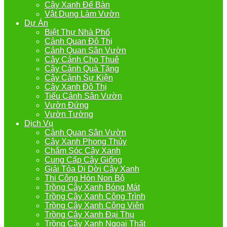
Cây Xanh Để Bàn
Vật Dụng Làm Vườn
Dự Án
Biệt Thự Nhà Phố
Cảnh Quan Đô Thị
Cảnh Quan Sân Vườn
Cây Cảnh Cho Thuê
Cây Cảnh Quà Tặng
Cây Cảnh Sự Kiện
Cây Xanh Đô Thị
Tiểu Cảnh Sân Vườn
Vườn Đứng
Vườn Tường
Dịch Vụ
Cảnh Quan Sân Vườn
Cây Xanh Phong Thủy
Chắm Sóc Cây Xanh
Cung Cấp Cây Giống
Giải Tỏa Di Dời Cây Xanh
Thi Công Hòn Non Bộ
Trồng Cây Xanh Bóng Mát
Trồng Cây Xanh Công Trình
Trồng Cây Xanh Công Viên
Trồng Cây Xanh Đại Thụ
Trồng Cây Xanh Ngoại Thất