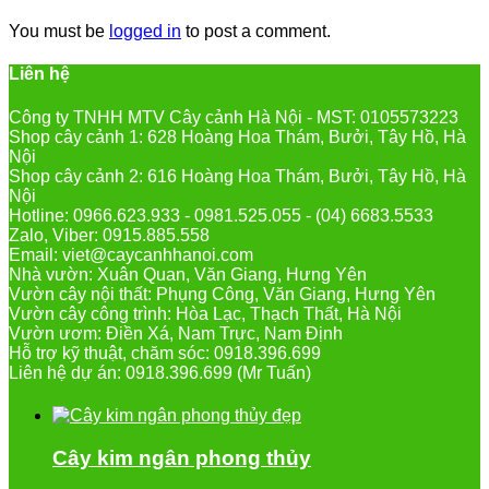
You must be
logged in
to post a comment.
Liên hệ
Công ty TNHH MTV Cây cảnh Hà Nội - MST: 0105573223
Shop cây cảnh 1: 628 Hoàng Hoa Thám, Bưởi, Tây Hồ, Hà
Nội
Shop cây cảnh 2: 616 Hoàng Hoa Thám, Bưởi, Tây Hồ, Hà
Nội
Hotline: 0966.623.933 - 0981.525.055 - (04) 6683.5533
Zalo, Viber: 0915.885.558
Email: viet@caycanhhanoi.com
Nhà vườn: Xuân Quan, Văn Giang, Hưng Yên
Vườn cây nội thất: Phụng Công, Văn Giang, Hưng Yên
Vườn cây công trình: Hòa Lạc, Thạch Thất, Hà Nội
Vườn ươm: Điền Xá, Nam Trực, Nam Định
Hỗ trợ kỹ thuật, chăm sóc: 0918.396.699
Liên hệ dự án: 0918.396.699 (Mr Tuấn)
Cây kim ngân phong thủy