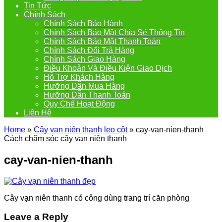
Tin Tức
Chính Sách
Chính Sách Bảo Hành
Chính Sách Bảo Mật Chia Sẻ Thông Tin
Chính Sách Bảo Mật Thanh Toán
Chính Sách Đổi Trả Hàng
Chính Sách Giao Hàng
Điều Khoản Và Điều Kiện Giao Dịch
Hỗ Trợ Khách Hàng
Hưỡng Dẫn Mua Hàng
Hưỡng Dẫn Thanh Toán
Quy Chế Hoạt Động
Liên Hệ
Home
»
Cây vạn niên thanh leo cột
»
cay-van-nien-thanh
Cách chăm sóc cây vạn niên thanh
cay-van-nien-thanh
Cây vạn niên thanh có công dùng trang trí căn phòng
Leave a Reply