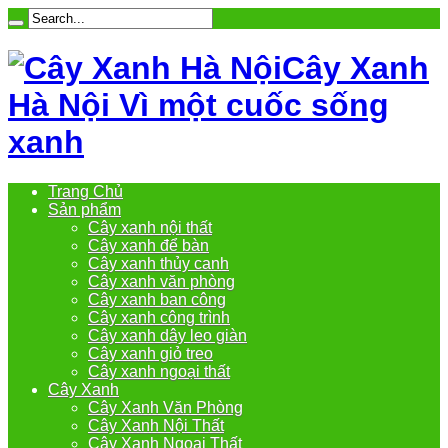
Cây Xanh
Hà Nội Vì một cuốc sống
xanh
Trang Chủ
Sản phẩm
Cây xanh nội thất
Cây xanh để bàn
Cây xanh thủy canh
Cây xanh văn phòng
Cây xanh ban công
Cây xanh công trình
Cây xanh dây leo giàn
Cây xanh giỏ treo
Cây xanh ngoại thất
Cây Xanh
Cây Xanh Văn Phòng
Cây Xanh Nội Thất
Cây Xanh Ngoại Thất