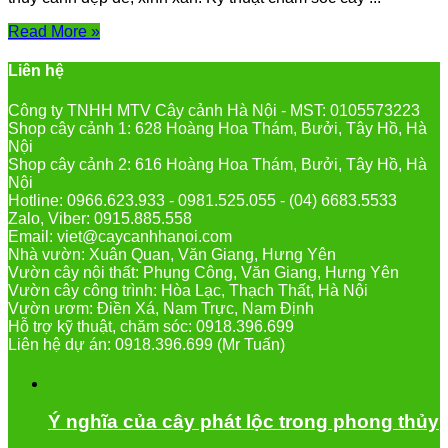
Read More »
Liên hệ
Công ty TNHH MTV Cây cảnh Hà Nội - MST: 0105573223
Shop cây cảnh 1: 628 Hoàng Hoa Thám, Bưởi, Tây Hồ, Hà
Nội
Shop cây cảnh 2: 616 Hoàng Hoa Thám, Bưởi, Tây Hồ, Hà
Nội
Hotline: 0966.623.933 - 0981.525.055 - (04) 6683.5533
Zalo, Viber: 0915.885.558
Email: viet@caycanhhanoi.com
Nhà vườn: Xuân Quan, Văn Giang, Hưng Yên
Vườn cây nội thất: Phụng Công, Văn Giang, Hưng Yên
Vườn cây công trình: Hòa Lạc, Thạch Thất, Hà Nội
Vườn ươm: Điền Xá, Nam Trực, Nam Định
Hỗ trợ kỹ thuật, chăm sóc: 0918.396.699
Liên hệ dự án: 0918.396.699 (Mr Tuấn)
Ý nghĩa của cây phát lộc trong phong thủy