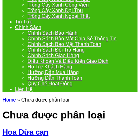
Trồng Cây Xanh Công Viên
Trồng Cây Xanh Đại Thụ
Trồng Cây Xanh Ngoại Thất
Tin Tức
Chính Sách
Chính Sách Bảo Hành
Chính Sách Bảo Mật Chia Sẻ Thông Tin
Chính Sách Bảo Mật Thanh Toán
Chính Sách Đổi Trả Hàng
Chính Sách Giao Hàng
Điều Khoản Và Điều Kiện Giao Dịch
Hỗ Trợ Khách Hàng
Hưỡng Dẫn Mua Hàng
Hưỡng Dẫn Thanh Toán
Quy Chế Hoạt Động
Liên Hệ
Home
»
Chưa được phân loại
Chưa được phân loại
Hoa Dừa cạn