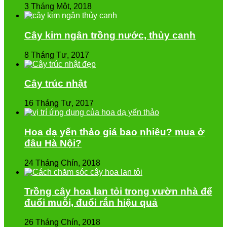
3 Tháng Một, 2018
Cây kim ngân trồng nước, thủy canh
8 Tháng Tư, 2017
Cây trúc nhật
16 Tháng Tư, 2017
Hoa dạ yến thảo giá bao nhiêu? mua ở
đâu Hà Nội?
24 Tháng Chín, 2018
Trồng cây hoa lan tỏi trong vườn nhà để
đuổi muỗi, đuổi rắn hiệu quả
26 Tháng Chín, 2018