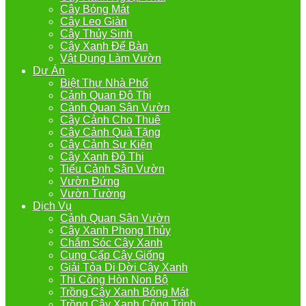
Cây Bóng Mát
Cây Leo Giàn
Cây Thủy Sinh
Cây Xanh Để Bàn
Vật Dụng Làm Vườn
Dự Án
Biệt Thự Nhà Phố
Cảnh Quan Đô Thị
Cảnh Quan Sân Vườn
Cây Cảnh Cho Thuê
Cây Cảnh Quà Tặng
Cây Cảnh Sự Kiện
Cây Xanh Đô Thị
Tiểu Cảnh Sân Vườn
Vườn Đứng
Vườn Tường
Dịch Vụ
Cảnh Quan Sân Vườn
Cây Xanh Phong Thủy
Chắm Sóc Cây Xanh
Cung Cấp Cây Giống
Giải Tỏa Di Dời Cây Xanh
Thi Công Hòn Non Bộ
Trồng Cây Xanh Bóng Mát
Trồng Cây Xanh Công Trình