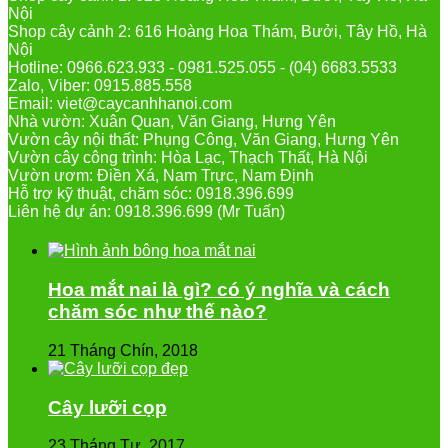
Nội
Shop cây cảnh 2: 616 Hoàng Hoa Thám, Bưởi, Tây Hồ, Hà
Nội
Hotline: 0966.623.933 - 0981.525.055 - (04) 6683.5533
Zalo, Viber: 0915.885.558
Email: viet@caycanhhanoi.com
Nhà vườn: Xuân Quan, Văn Giang, Hưng Yên
Vườn cây nội thất: Phụng Công, Văn Giang, Hưng Yên
Vườn cây công trình: Hòa Lạc, Thạch Thất, Hà Nội
Vườn ươm: Điền Xá, Nam Trực, Nam Định
Hỗ trợ kỹ thuật, chăm sóc: 0918.396.699
Liên hệ dự án: 0918.396.699 (Mr Tuấn)
Hoa mắt nai là gì? có ý nghĩa và cách
chăm sóc như thế nào?
21 Tháng Chín, 2018
Cây lưỡi cọp
23 Tháng Tư, 2017