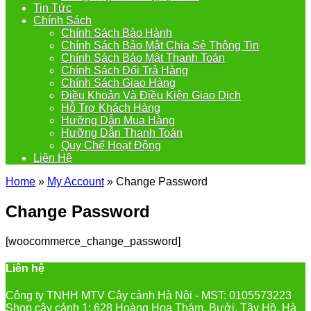
Tin Tức
Chính Sách
Chính Sách Bảo Hành
Chính Sách Bảo Mật Chia Sẻ Thông Tin
Chính Sách Bảo Mật Thanh Toán
Chính Sách Đổi Trả Hàng
Chính Sách Giao Hàng
Điều Khoản Và Điều Kiện Giao Dịch
Hỗ Trợ Khách Hàng
Hưỡng Dẫn Mua Hàng
Hưỡng Dẫn Thanh Toán
Quy Chế Hoạt Động
Liên Hệ
Home
»
My Account
»
Change Password
Change Password
[woocommerce_change_password]
Liên hệ
Công ty TNHH MTV Cây cảnh Hà Nội - MST: 0105573223
Shop cây cảnh 1: 628 Hoàng Hoa Thám, Bưởi, Tây Hồ, Hà