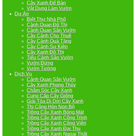
Cây Xanh Để Bàn
Vật Dụng Làm Vườn
Dự Án
Biệt Thự Nhà Phố
Cảnh Quan Đô Thị
Cảnh Quan Sân Vườn
Cây Cảnh Cho Thuê
Cây Cảnh Quà Tặng
Cây Cảnh Sự Kiện
Cây Xanh Đô Thị
Tiểu Cảnh Sân Vườn
Vườn Đứng
Vườn Tường
Dịch Vụ
Cảnh Quan Sân Vườn
Cây Xanh Phong Thủy
Chắm Sóc Cây Xanh
Cung Cấp Cây Giống
Giải Tỏa Di Dời Cây Xanh
Thi Công Hòn Non Bộ
Trồng Cây Xanh Bóng Mát
Trồng Cây Xanh Công Trình
Trồng Cây Xanh Công Viên
Trồng Cây Xanh Đại Thụ
Trồng Cây Xanh Ngoại Thất