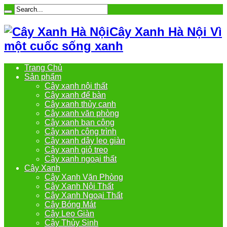
Cây Xanh Hà Nội Vì
một cuốc sống xanh
Trang Chủ
Sản phẩm
Cây xanh nội thất
Cây xanh để bàn
Cây xanh thủy canh
Cây xanh văn phòng
Cây xanh ban công
Cây xanh công trình
Cây xanh dây leo giàn
Cây xanh giỏ treo
Cây xanh ngoại thất
Cây Xanh
Cây Xanh Văn Phòng
Cây Xanh Nội Thất
Cây Xanh Ngoại Thất
Cây Bóng Mát
Cây Leo Giàn
Cây Thủy Sinh