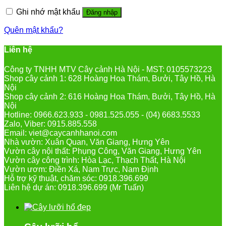
Ghi nhớ mật khẩu
Đăng nhập
Quên mật khẩu?
Liên hệ
Công ty TNHH MTV Cây cảnh Hà Nội - MST: 0105573223
Shop cây cảnh 1: 628 Hoàng Hoa Thám, Bưởi, Tây Hồ, Hà
Nội
Shop cây cảnh 2: 616 Hoàng Hoa Thám, Bưởi, Tây Hồ, Hà
Nội
Hotline: 0966.623.933 - 0981.525.055 - (04) 6683.5533
Zalo, Viber: 0915.885.558
Email: viet@caycanhhanoi.com
Nhà vườn: Xuân Quan, Văn Giang, Hưng Yên
Vườn cây nội thất: Phụng Công, Văn Giang, Hưng Yên
Vườn cây công trình: Hòa Lạc, Thạch Thất, Hà Nội
Vườn ươm: Điền Xá, Nam Trực, Nam Định
Hỗ trợ kỹ thuật, chăm sóc: 0918.396.699
Liên hệ dự án: 0918.396.699 (Mr Tuấn)