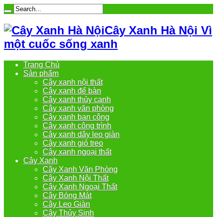
Cây Xanh Hà Nội Vì
một cuốc sống xanh
Trang Chủ
Sản phẩm
Cây xanh nội thất
Cây xanh để bàn
Cây xanh thủy canh
Cây xanh văn phòng
Cây xanh ban công
Cây xanh công trình
Cây xanh dây leo giàn
Cây xanh giỏ treo
Cây xanh ngoại thất
Cây Xanh
Cây Xanh Văn Phòng
Cây Xanh Nội Thất
Cây Xanh Ngoại Thất
Cây Bóng Mát
Cây Leo Giàn
Cây Thủy Sinh