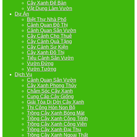
Cây Xanh Để Bàn
Vật Dụng Làm Vườn
Dự Án
Biệt Thự Nhà Phố
Cảnh Quan Đô Thị
Cảnh Quan Sân Vườn
Cây Cảnh Cho Thuê
Cây Cảnh Quà Tặng
Cây Cảnh Sự Kiện
Cây Xanh Đô Thị
Tiểu Cảnh Sân Vườn
Vườn Đứng
Vườn Tường
Dịch Vụ
Cảnh Quan Sân Vườn
Cây Xanh Phong Thủy
Chắm Sóc Cây Xanh
Cung Cấp Cây Giống
Giải Tỏa Di Dời Cây Xanh
Thi Công Hòn Non Bộ
Trồng Cây Xanh Bóng Mát
Trồng Cây Xanh Công Trình
Trồng Cây Xanh Công Viên
Trồng Cây Xanh Đại Thụ
Trồng Cây Xanh Ngoại Thất