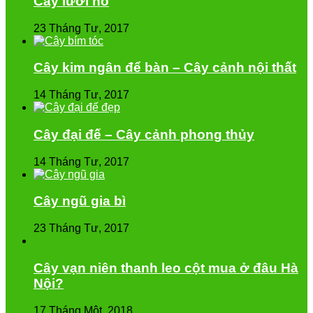
Cây lưỡi hổ
23 Tháng Tư, 2017
Cây kim ngân để bàn – Cây cảnh nội thất
14 Tháng Tư, 2017
Cây đại đế – Cây cảnh phong thủy
14 Tháng Tư, 2017
Cây ngũ gia bì
23 Tháng Tư, 2017
Cây vạn niên thanh leo cột mua ở đâu Hà
Nội?
17 Tháng Một, 2018