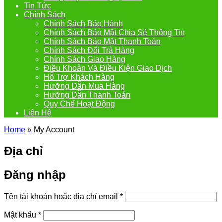
Tin Tức
Chính Sách
Chính Sách Bảo Hành
Chính Sách Bảo Mật Chia Sẻ Thông Tin
Chính Sách Bảo Mật Thanh Toán
Chính Sách Đổi Trả Hàng
Chính Sách Giao Hàng
Điều Khoản Và Điều Kiện Giao Dịch
Hỗ Trợ Khách Hàng
Hưỡng Dẫn Mua Hàng
Hưỡng Dẫn Thanh Toán
Quy Chế Hoạt Động
Liên Hệ
Home
»
My Account
Địa chỉ
Đăng nhập
Tên tài khoản hoặc địa chỉ email
*
Mật khẩu
*