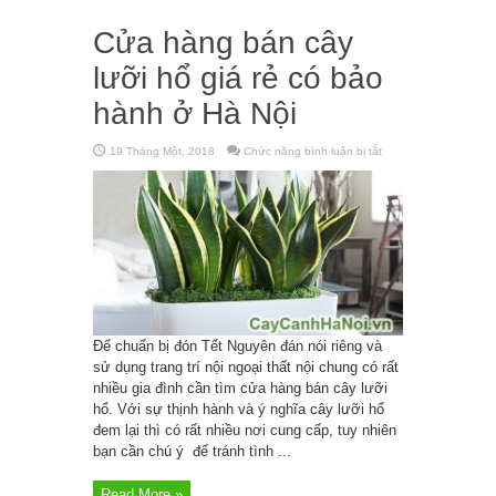
Cửa hàng bán cây
lưỡi hổ giá rẻ có bảo
hành ở Hà Nội
19 Tháng Một, 2018
Chức năng bình luận bị tắt
ở
Cửa
hàng
bán
cây
lưỡi
hổ
giá
rẻ
có
bảo
hành
ở
Hà
Nội
Để chuẩn bị đón Tết Nguyên đán nói riêng và
sử dụng trang trí nội ngoại thất nội chung có rất
nhiều gia đình cần tìm cửa hàng bán cây lưỡi
hổ. Với sự thịnh hành và ý nghĩa cây lưỡi hổ
đem lại thì có rất nhiều nơi cung cấp, tuy nhiên
bạn cần chú ý để tránh tình ...
Read More »