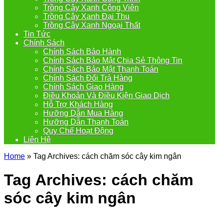
Trồng Cây Xanh Công Viên
Trồng Cây Xanh Đại Thụ
Trồng Cây Xanh Ngoại Thất
Tin Tức
Chính Sách
Chính Sách Bảo Hành
Chính Sách Bảo Mật Chia Sẻ Thông Tin
Chính Sách Bảo Mật Thanh Toán
Chính Sách Đổi Trả Hàng
Chính Sách Giao Hàng
Điều Khoản Và Điều Kiện Giao Dịch
Hỗ Trợ Khách Hàng
Hưỡng Dẫn Mua Hàng
Hưỡng Dẫn Thanh Toán
Quy Chế Hoạt Động
Liên Hệ
Home
»
Tag Archives: cách chăm sóc cây kim ngân
Tag Archives:
cách chăm
sóc cây kim ngân