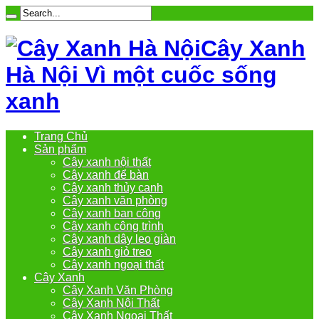
Cây Xanh
Hà Nội Vì một cuốc sống
xanh
Trang Chủ
Sản phẩm
Cây xanh nội thất
Cây xanh để bàn
Cây xanh thủy canh
Cây xanh văn phòng
Cây xanh ban công
Cây xanh công trình
Cây xanh dây leo giàn
Cây xanh giỏ treo
Cây xanh ngoại thất
Cây Xanh
Cây Xanh Văn Phòng
Cây Xanh Nội Thất
Cây Xanh Ngoại Thất