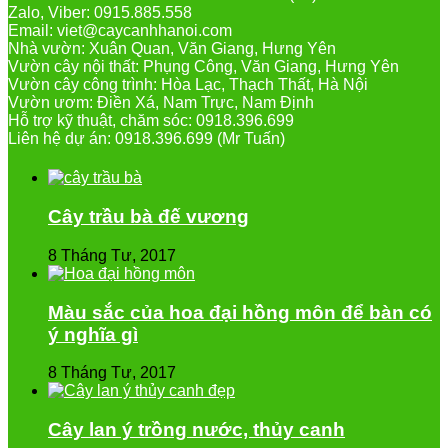
Zalo, Viber: 0915.885.558
Email: viet@caycanhhanoi.com
Nhà vườn: Xuân Quan, Văn Giang, Hưng Yên
Vườn cây nội thất: Phụng Công, Văn Giang, Hưng Yên
Vườn cây công trình: Hòa Lạc, Thạch Thất, Hà Nội
Vườn ươm: Điền Xá, Nam Trực, Nam Định
Hỗ trợ kỹ thuật, chăm sóc: 0918.396.699
Liên hệ dự án: 0918.396.699 (Mr Tuấn)
Cây trầu bà đế vương
8 Tháng Tư, 2017
Màu sắc của hoa đại hồng môn để bàn có
ý nghĩa gì
8 Tháng Tư, 2017
Cây lan ý trồng nước, thủy canh