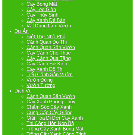
Cây Bóng Mát
Cây Leo Giàn
Cây Thủy Sinh
Cây Xanh Để Bàn
Vật Dụng Làm Vườn
Dự Án
Biệt Thự Nhà Phố
Cảnh Quan Đô Thị
Cảnh Quan Sân Vườn
Cây Cảnh Cho Thuê
Cây Cảnh Quà Tặng
Cây Cảnh Sự Kiện
Cây Xanh Đô Thị
Tiểu Cảnh Sân Vườn
Vườn Đứng
Vườn Tường
Dịch Vụ
Cảnh Quan Sân Vườn
Cây Xanh Phong Thủy
Chắm Sóc Cây Xanh
Cung Cấp Cây Giống
Giải Tỏa Di Dời Cây Xanh
Thi Công Hòn Non Bộ
Trồng Cây Xanh Bóng Mát
Trồng Cây Xanh Công Trình