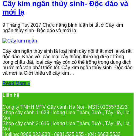
Cây kim ngân thủy sinh- Độc đáo và
mới lạ
9 Tháng Tư, 2017
Chức năng bình luận bị tắt
ở Cây kim
ngân thủy sinh- Độc đáo và mới lạ
Cây kim ngân thủy sinh là loại hình cây nội thất mới lạ và rất
độc đáo. Khác với các loại cây thông thường được trồng
trong chậu đất, loại cây này còn có thể trồng trong dung dịch
nước mà vẫn phát triển tốt. Cây kim ngân thủy sinh- Độc đáo
và mới lạ Giới thiệu về cây kim ...
Read More »
Liên hệ
Công ty TNHH MTV Cây cảnh Hà Nội - MST: 0105573223
Shop cây cảnh 1: 628 Hoàng Hoa Thám, Bưởi, Tây Hồ, Hà
Nội
Shop cây cảnh 2: 616 Hoàng Hoa Thám, Bưởi, Tây Hồ, Hà
Nội
Hotline: 0966.623.933 - 0981.525.055 - (04) 6683.5533