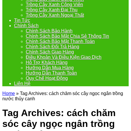
Trồng Cây Xanh Công Viên
Trồng Cây Xanh Đại Thụ
Trồng Cây Xanh Ngoại Thất
Tin Tức
Chính Sách
Chính Sách Bảo Hành
Chính Sách Bảo Mật Chia Sẻ Thông Tin
Chính Sách Bảo Mật Thanh Toán
Chính Sách Đổi Trả Hàng
Chính Sách Giao Hàng
Điều Khoản Và Điều Kiện Giao Dịch
Hỗ Trợ Khách Hàng
Hưỡng Dẫn Mua Hàng
Hưỡng Dẫn Thanh Toán
Quy Chế Hoạt Động
Liên Hệ
Home
»
Tag Archives: cách chăm sóc cây ngọc ngân trồng
nước thủy canh
Tag Archives:
cách chăm
sóc cây ngọc ngân trồng