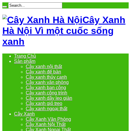
Cây Xanh
Hà Nội Vì một cuốc sống
xanh
Trang Chủ
Sản phẩm
Cây xanh nội thất
Cây xanh để bàn
Cây xanh thủy canh
Cây xanh văn phòng
Cây xanh ban công
Cây xanh công trình
Cây xanh dây leo giàn
Cây xanh giỏ treo
Cây xanh ngoại thất
Cây Xanh
Cây Xanh Văn Phòng
Cây Xanh Nội Thất
Cây Xanh Ngoại Thất