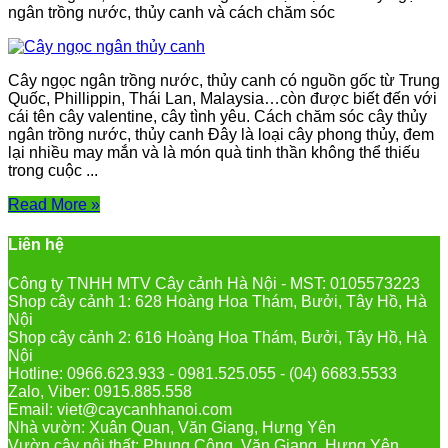
ngân trồng nước, thủy canh và cách chăm sóc
Cây ngọc ngân trồng nước, thủy canh có nguồn gốc từ Trung
Quốc, Phillippin, Thái Lan, Malaysia…còn được biết đến với
cái tên cây valentine, cây tình yêu. Cách chăm sóc cây thủy
ngân trồng nước, thủy canh Đây là loại cây phong thủy, đem
lại nhiều may mắn và là món quà tinh thần không thể thiếu
trong cuộc ...
Read More »
Liên hệ
Công ty TNHH MTV Cây cảnh Hà Nội - MST: 0105573223
Shop cây cảnh 1: 628 Hoàng Hoa Thám, Bưởi, Tây Hồ, Hà
Nội
Shop cây cảnh 2: 616 Hoàng Hoa Thám, Bưởi, Tây Hồ, Hà
Nội
Hotline: 0966.623.933 - 0981.525.055 - (04) 6683.5533
Zalo, Viber: 0915.885.558
Email: viet@caycanhhanoi.com
Nhà vườn: Xuân Quan, Văn Giang, Hưng Yên
Vườn cây nội thất: Phụng Công, Văn Giang, Hưng Yên