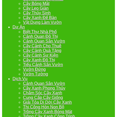
Cây Bóng Mát
Cây Leo Giàn
Cây Thủy Sinh
Cây Xanh Để Bàn
Vật Dụng Làm Vườn
Dự Án
Biệt Thự Nhà Phố
Cảnh Quan Đô Thị
Cảnh Quan Sân Vườn
Cây Cảnh Cho Thuê
Cây Cảnh Quà Tặng
Cây Cảnh Sự Kiện
Cây Xanh Đô Thị
Tiểu Cảnh Sân Vườn
Vườn Đứng
Vườn Tường
Dịch Vụ
Cảnh Quan Sân Vườn
Cây Xanh Phong Thủy
Chắm Sóc Cây Xanh
Cung Cấp Cây Giống
Giải Tỏa Di Dời Cây Xanh
Thi Công Hòn Non Bộ
Trồng Cây Xanh Bóng Mát
Trồng Cây Xanh Công Trình