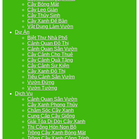
Cây Bóng Mát
Cây Leo Giàn
Cây Thủy Sinh
Cây Xanh Để Bàn
Vật Dụng Làm Vườn
Dự Án
Biệt Thự Nhà Phố
Cảnh Quan Đô Thị
Cảnh Quan Sân Vườn
Cây Cảnh Cho Thuê
Cây Cảnh Quà Tặng
Cây Cảnh Sự Kiện
Cây Xanh Đô Thị
Tiểu Cảnh Sân Vườn
Vườn Đứng
Vườn Tường
Dịch Vụ
Cảnh Quan Sân Vườn
Cây Xanh Phong Thủy
Chắm Sóc Cây Xanh
Cung Cấp Cây Giống
Giải Tỏa Di Dời Cây Xanh
Thi Công Hòn Non Bộ
Trồng Cây Xanh Bóng Mát
Trồng Cây Xanh Công Trình