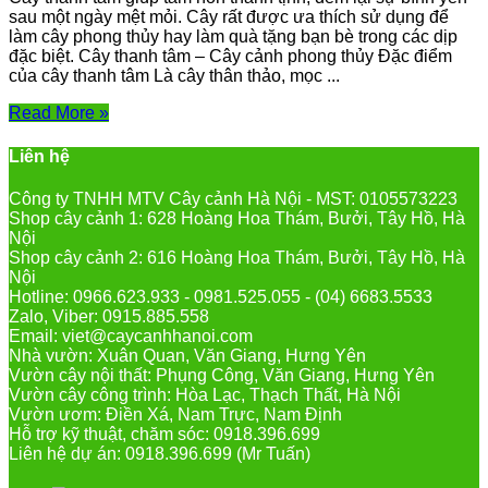
sau một ngày mệt mỏi. Cây rất được ưa thích sử dụng để
làm cây phong thủy hay làm quà tặng bạn bè trong các dịp
đặc biệt. Cây thanh tâm – Cây cảnh phong thủy Đặc điểm
của cây thanh tâm Là cây thân thảo, mọc ...
Read More »
Liên hệ
Công ty TNHH MTV Cây cảnh Hà Nội - MST: 0105573223
Shop cây cảnh 1: 628 Hoàng Hoa Thám, Bưởi, Tây Hồ, Hà
Nội
Shop cây cảnh 2: 616 Hoàng Hoa Thám, Bưởi, Tây Hồ, Hà
Nội
Hotline: 0966.623.933 - 0981.525.055 - (04) 6683.5533
Zalo, Viber: 0915.885.558
Email: viet@caycanhhanoi.com
Nhà vườn: Xuân Quan, Văn Giang, Hưng Yên
Vườn cây nội thất: Phụng Công, Văn Giang, Hưng Yên
Vườn cây công trình: Hòa Lạc, Thạch Thất, Hà Nội
Vườn ươm: Điền Xá, Nam Trực, Nam Định
Hỗ trợ kỹ thuật, chăm sóc: 0918.396.699
Liên hệ dự án: 0918.396.699 (Mr Tuấn)