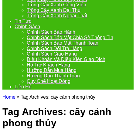
Trồng Cây Xanh Công Viên
Trồng Cây Xanh Đại Thụ
Trồng Cây Xanh Ngoại Thất
Tin Tức
Chính Sách
Chính Sách Bảo Hành
Chính Sách Bảo Mật Chia Sẻ Thông Tin
Chính Sách Bảo Mật Thanh Toán
Chính Sách Đổi Trả Hàng
Chính Sách Giao Hàng
Điều Khoản Và Điều Kiện Giao Dịch
Hỗ Trợ Khách Hàng
Hưỡng Dẫn Mua Hàng
Hưỡng Dẫn Thanh Toán
Quy Chế Hoạt Động
Liên Hệ
Home
»
Tag Archives: cây cảnh phong thủy
Tag Archives:
cây cảnh
phong thủy