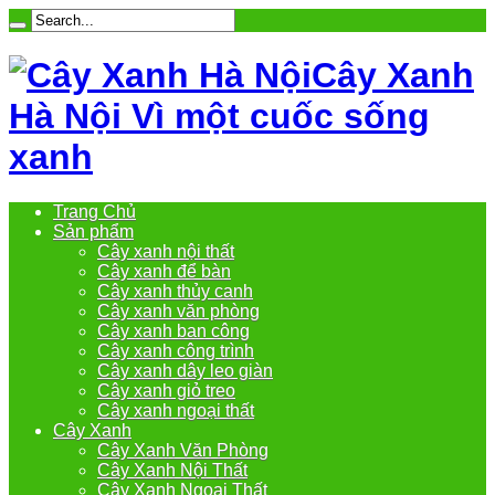
Cây Xanh
Hà Nội Vì một cuốc sống
xanh
Trang Chủ
Sản phẩm
Cây xanh nội thất
Cây xanh để bàn
Cây xanh thủy canh
Cây xanh văn phòng
Cây xanh ban công
Cây xanh công trình
Cây xanh dây leo giàn
Cây xanh giỏ treo
Cây xanh ngoại thất
Cây Xanh
Cây Xanh Văn Phòng
Cây Xanh Nội Thất
Cây Xanh Ngoại Thất