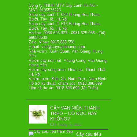
Công ty TNHH MTV Cây cảnh Hà Nội -
MST: 0105573223
Shop cây cảnh 1: 628 Hoàng Hoa Thám,
Bưởi, Tây Hồ, Hà Nội
Shop cây cảnh 2: 616 Hoàng Hoa Thám,
Bưởi, Tây Hồ, Hà Nội
Hotline: 0966.623.933 - 0981.525.055 - (04)
6683.5533
Zalo, Viber: 0915.885.558
Email: viet@caycanhhanoi.com
Nhà vườn: Xuân Quan, Văn Giang, Hưng
Yên
Vườn cây nội thất: Phụng Công, Văn Giang,
Hưng Yên
Vườn cây công trình: Hòa Lạc, Thạch Thất,
Hà Nội
Vườn ươm: Điền Xá, Nam Trực, Nam Định
Hỗ trợ kỹ thuật, chăm sóc: 0918.396.699
Liên hệ dự án: 0918.396.699 (Mr Tuấn)
CÂY VẠN NIÊN THANH
TREO – CÓ ĐỘC HAY
KHÔNG?
6 Tháng Tư, 2017
Cây cau tiểu