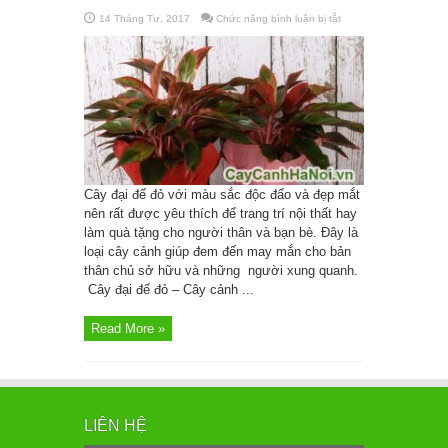
14 Tháng Tư, 2017
Chức năng bình luận bị tắt
ở
Cây
đại
đế
đỏ
Cây đại đế đỏ với màu sắc độc đấo và đẹp mắt
nên rất được yêu thích để trang trí nội thất hay
làm quà tặng cho người thân và bạn bè. Đây là
loại cây cảnh giúp đem đến may mắn cho bản
thân chủ sở hữu và những người xung quanh.
Cây đại đế đỏ – Cây cảnh ...
Read More »
LIÊN HỆ