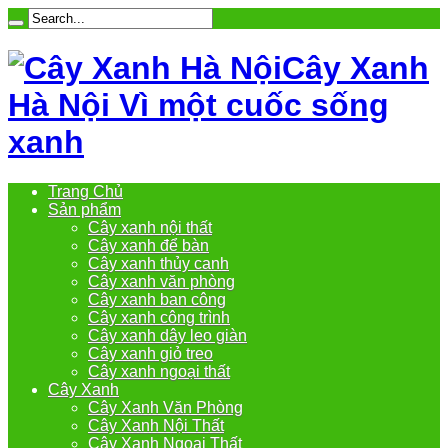
Cây Xanh
Hà Nội Vì một cuốc sống
xanh
Trang Chủ
Sản phẩm
Cây xanh nội thất
Cây xanh để bàn
Cây xanh thủy canh
Cây xanh văn phòng
Cây xanh ban công
Cây xanh công trình
Cây xanh dây leo giàn
Cây xanh giỏ treo
Cây xanh ngoại thất
Cây Xanh
Cây Xanh Văn Phòng
Cây Xanh Nội Thất
Cây Xanh Ngoại Thất