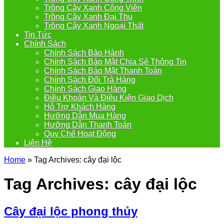
Trồng Cây Xanh Công Viên
Trồng Cây Xanh Đại Thụ
Trồng Cây Xanh Ngoại Thất
Tin Tức
Chính Sách
Chính Sách Bảo Hành
Chính Sách Bảo Mật Chia Sẻ Thông Tin
Chính Sách Bảo Mật Thanh Toán
Chính Sách Đổi Trả Hàng
Chính Sách Giao Hàng
Điều Khoản Và Điều Kiện Giao Dịch
Hỗ Trợ Khách Hàng
Hưỡng Dẫn Mua Hàng
Hưỡng Dẫn Thanh Toán
Quy Chế Hoạt Động
Liên Hệ
Home
»
Tag Archives: cây đại lộc
Tag Archives:
cây đại lộc
Cây đại lộc phong thủy