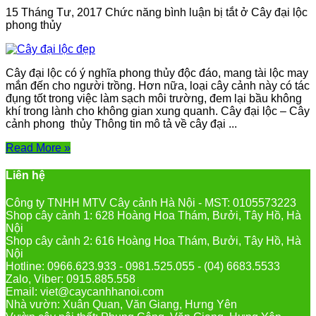
15 Tháng Tư, 2017
Chức năng bình luận bị tắt
ở Cây đại lộc
phong thủy
Cây đại lộc có ý nghĩa phong thủy độc đáo, mang tài lộc may
mắn đến cho người trồng. Hơn nữa, loại cây cảnh này có tác
đụng tốt trong việc làm sạch môi trường, đem lại bầu không
khí trong lành cho không gian xung quanh. Cây đại lộc – Cây
cảnh phong thủy Thông tin mô tả về cây đại ...
Read More »
Liên hệ
Công ty TNHH MTV Cây cảnh Hà Nội - MST: 0105573223
Shop cây cảnh 1: 628 Hoàng Hoa Thám, Bưởi, Tây Hồ, Hà
Nội
Shop cây cảnh 2: 616 Hoàng Hoa Thám, Bưởi, Tây Hồ, Hà
Nội
Hotline: 0966.623.933 - 0981.525.055 - (04) 6683.5533
Zalo, Viber: 0915.885.558
Email: viet@caycanhhanoi.com
Nhà vườn: Xuân Quan, Văn Giang, Hưng Yên