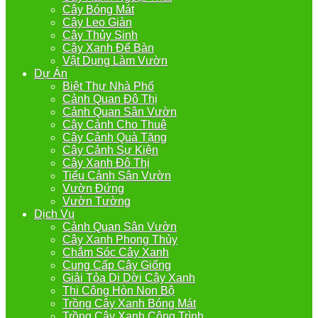
Cây Bóng Mát
Cây Leo Giàn
Cây Thủy Sinh
Cây Xanh Để Bàn
Vật Dụng Làm Vườn
Dự Án
Biệt Thự Nhà Phố
Cảnh Quan Đô Thị
Cảnh Quan Sân Vườn
Cây Cảnh Cho Thuê
Cây Cảnh Quà Tặng
Cây Cảnh Sự Kiện
Cây Xanh Đô Thị
Tiểu Cảnh Sân Vườn
Vườn Đứng
Vườn Tường
Dịch Vụ
Cảnh Quan Sân Vườn
Cây Xanh Phong Thủy
Chắm Sóc Cây Xanh
Cung Cấp Cây Giống
Giải Tỏa Di Dời Cây Xanh
Thi Công Hòn Non Bộ
Trồng Cây Xanh Bóng Mát
Trồng Cây Xanh Công Trình