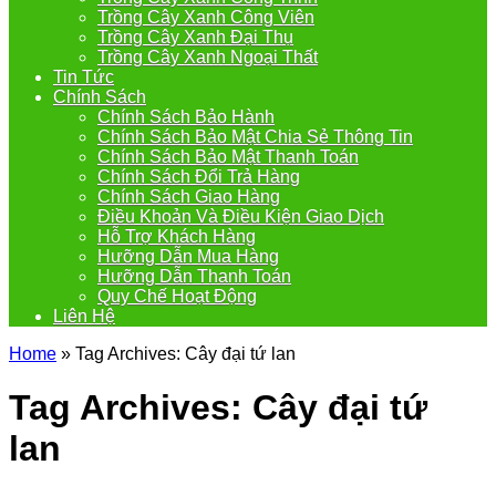
Trồng Cây Xanh Công Viên
Trồng Cây Xanh Đại Thụ
Trồng Cây Xanh Ngoại Thất
Tin Tức
Chính Sách
Chính Sách Bảo Hành
Chính Sách Bảo Mật Chia Sẻ Thông Tin
Chính Sách Bảo Mật Thanh Toán
Chính Sách Đổi Trả Hàng
Chính Sách Giao Hàng
Điều Khoản Và Điều Kiện Giao Dịch
Hỗ Trợ Khách Hàng
Hưỡng Dẫn Mua Hàng
Hưỡng Dẫn Thanh Toán
Quy Chế Hoạt Động
Liên Hệ
Home
»
Tag Archives: Cây đại tứ lan
Tag Archives:
Cây đại tứ
lan