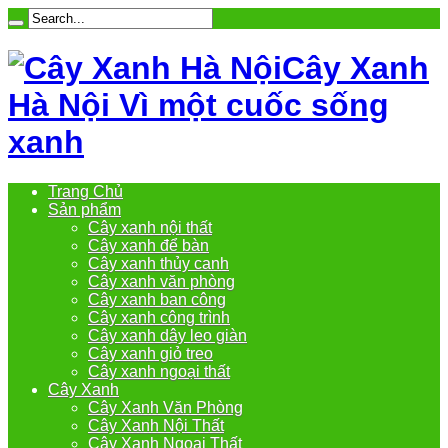
Cây Xanh
Hà Nội Vì một cuốc sống
xanh
Trang Chủ
Sản phẩm
Cây xanh nội thất
Cây xanh để bàn
Cây xanh thủy canh
Cây xanh văn phòng
Cây xanh ban công
Cây xanh công trình
Cây xanh dây leo giàn
Cây xanh giỏ treo
Cây xanh ngoại thất
Cây Xanh
Cây Xanh Văn Phòng
Cây Xanh Nội Thất
Cây Xanh Ngoại Thất