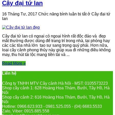
Cây đại tứ lan
16 Tháng Tư, 2017
Chức năng bình luận bị tắt
ở Cây đại tứ
lan
Cây đại tứ lan có ngoại có ngoại hình rất độc đáo và đẹp
mắt thường được dùng để trang trí trong nhà, tại phòng hay
các các tòa nhà lớn tạo sự sang trọng quý phái. Hơn nữa,
loại cây cảnh phong thủy này giúp xua đi những điều không
may, thu hút tài lộc mang tiền tài và ...
Read More »
Liên hệ
Công ty TNHH MTV Cây cảnh Hà Nội - MST: 0105573223
Shop cây cảnh 1: 628 Hoàng Hoa Thám, Bưởi, Tây Hồ, Hà
Nội
Shop cây cảnh 2: 616 Hoàng Hoa Thám, Bưởi, Tây Hồ, Hà
Nội
Hotline: 0966.623.933 - 0981.525.055 - (04) 6683.5533
Zalo, Viber: 0915.885.558