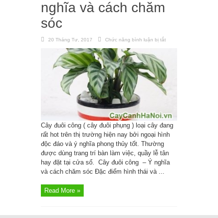
nghĩa và cách chăm
sóc
20 Tháng Tư, 2017
Chức năng bình luận bị tắt
ở
Cây
đuôi
công
–
Ý
nghĩa
và
cách
chăm
sóc
Cây đuôi công ( cây đuôi phụng ) loại cây đang
rất hot trên thị trường hiện nay bởi ngoại hình
độc đáo và ý nghĩa phong thủy tốt. Thường
được dùng trang trí bàn làm việc, quầy lễ tân
hay đặt tại cửa sổ. Cây đuôi công – Ý nghĩa
và cách chăm sóc Đặc điểm hình thái và ...
Read More »