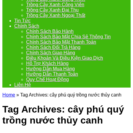
Trồng Cây Xanh Công Viên
Trồng Cây Xanh Đại Thụ
Trồng Cây Xanh Ngoại Thất
Tin Tức
Chính Sách
Chính Sách Bảo Hành
Chính Sách Bảo Mật Chia Sẻ Thông Tin
Chính Sách Bảo Mật Thanh Toán
Chính Sách Đổi Trả Hàng
Chính Sách Giao Hàng
Điều Khoản Và Điều Kiện Giao Dịch
Hỗ Trợ Khách Hàng
Hưỡng Dẫn Mua Hàng
Hưỡng Dẫn Thanh Toán
Quy Chế Hoạt Động
Liên Hệ
Home
»
Tag Archives: cây phú quý trồng nước thủy canh
Tag Archives:
cây phú quý
trồng nước thủy canh