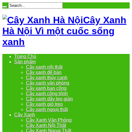
Cây Xanh
Hà Nội Vì một cuốc sống
xanh
Trang Chủ
Sản phẩm
Cây xanh nội thất
Cây xanh để bàn
Cây xanh thủy canh
Cây xanh văn phòng
Cây xanh ban công
Cây xanh công trình
Cây xanh dây leo giàn
Cây xanh giỏ treo
Cây xanh ngoại thất
Cây Xanh
Cây Xanh Văn Phòng
Cây Xanh Nội Thất
Cây Xanh Ngoại Thất