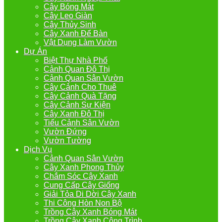
Cây Bóng Mát
Cây Leo Giàn
Cây Thủy Sinh
Cây Xanh Để Bàn
Vật Dụng Làm Vườn
Dự Án
Biệt Thự Nhà Phố
Cảnh Quan Đô Thị
Cảnh Quan Sân Vườn
Cây Cảnh Cho Thuê
Cây Cảnh Quà Tặng
Cây Cảnh Sự Kiện
Cây Xanh Đô Thị
Tiểu Cảnh Sân Vườn
Vườn Đứng
Vườn Tường
Dịch Vụ
Cảnh Quan Sân Vườn
Cây Xanh Phong Thủy
Chắm Sóc Cây Xanh
Cung Cấp Cây Giống
Giải Tỏa Di Dời Cây Xanh
Thi Công Hòn Non Bộ
Trồng Cây Xanh Bóng Mát
Trồng Cây Xanh Công Trình