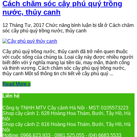
Cách chăm sóc cây phú quý trồng
nước, thủy canh
12 Tháng Tư, 2017
Chức năng bình luận bị tắt
ở Cách chăm
sóc cây phú quý trồng nước, thủy canh
Cây phú quý trồng nước, thủy canh đã trở nên quen thuộc
với cuộc sống của chúng ta. Loại cây này được nhiều người
biết đến với ý nghĩa mang lại tiền tài, may mắn, thành công
và thịnh vượng. Cách chăm sóc cây phú quý trồng nước,
thủy canh Một số thông tin chi tiết về cây phú quý ...
Read More »
Liên hệ
Công ty TNHH MTV Cây cảnh Hà Nội - MST: 0105573223
Shop cây cảnh 1: 628 Hoàng Hoa Thám, Bưởi, Tây Hồ, Hà
Nội
Shop cây cảnh 2: 616 Hoàng Hoa Thám, Bưởi, Tây Hồ, Hà
Nội
Hotline: 0966.623.933 - 0981.525.055 - (04) 6683.5533