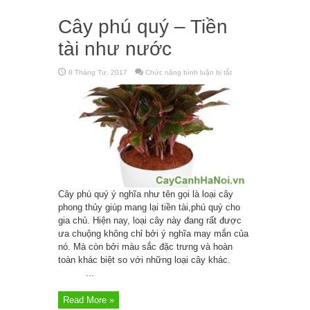
Cây phú quý – Tiền
tài như nước
8 Tháng Tư, 2017
Chức năng bình luận bị tắt
ở
Cây
phú
quý
–
Tiền
tài
như
nước
Cây phú quý ý nghĩa như tên gọi là loại cây
phong thủy giúp mang lại tiền tài,phú quý cho
gia chủ. Hiện nay, loại cây này đang rất được
ưa chuộng không chỉ bởi ý nghĩa may mắn của
nó. Mà còn bởi màu sắc đặc trưng và hoàn
toàn khác biệt so với những loại cây khác.
...
Read More »