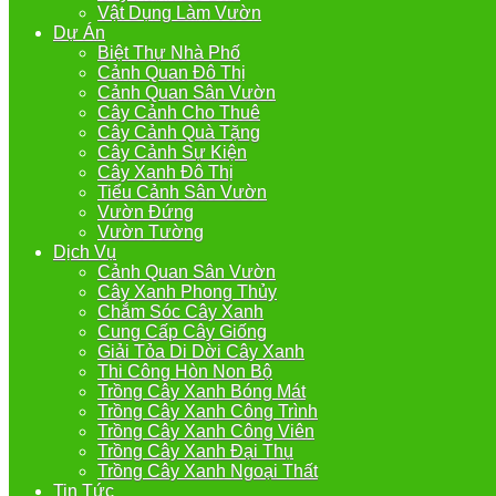
Vật Dụng Làm Vườn
Dự Án
Biệt Thự Nhà Phố
Cảnh Quan Đô Thị
Cảnh Quan Sân Vườn
Cây Cảnh Cho Thuê
Cây Cảnh Quà Tặng
Cây Cảnh Sự Kiện
Cây Xanh Đô Thị
Tiểu Cảnh Sân Vườn
Vườn Đứng
Vườn Tường
Dịch Vụ
Cảnh Quan Sân Vườn
Cây Xanh Phong Thủy
Chắm Sóc Cây Xanh
Cung Cấp Cây Giống
Giải Tỏa Di Dời Cây Xanh
Thi Công Hòn Non Bộ
Trồng Cây Xanh Bóng Mát
Trồng Cây Xanh Công Trình
Trồng Cây Xanh Công Viên
Trồng Cây Xanh Đại Thụ
Trồng Cây Xanh Ngoại Thất
Tin Tức