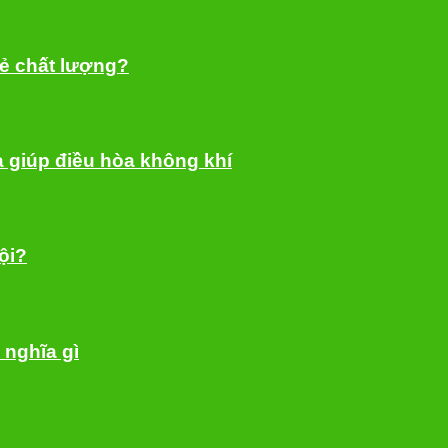
rẻ chất lượng?
a giúp điều hòa không khí
ội?
 nghĩa gì