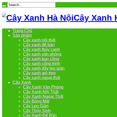
Cây Xanh 
Trang Chủ
Sản phẩm
Cây xanh nội thất
Cây xanh để bàn
Cây xanh thủy canh
Cây xanh văn phòng
Cây xanh ban công
Cây xanh công trình
Cây xanh dây leo giàn
Cây xanh giỏ treo
Cây xanh ngoại thất
Cây Xanh
Cây Xanh Văn Phòng
Cây Xanh Nội Thất
Cây Xanh Ngoại Thất
Cây Bóng Mát
Cây Leo Giàn
Cây Thủy Sinh
Cây Xanh Để Bàn