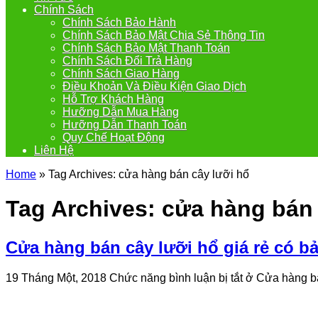
Chính Sách
Chính Sách Bảo Hành
Chính Sách Bảo Mật Chia Sẻ Thông Tin
Chính Sách Bảo Mật Thanh Toán
Chính Sách Đổi Trả Hàng
Chính Sách Giao Hàng
Điều Khoản Và Điều Kiện Giao Dịch
Hỗ Trợ Khách Hàng
Hưỡng Dẫn Mua Hàng
Hưỡng Dẫn Thanh Toán
Quy Chế Hoạt Động
Liên Hệ
Home
»
Tag Archives: cửa hàng bán cây lưỡi hổ
Tag Archives:
cửa hàng bán 
Cửa hàng bán cây lưỡi hổ giá rẻ có b
19 Tháng Một, 2018
Chức năng bình luận bị tắt
ở Cửa hàng bá