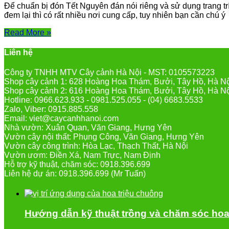
Để chuẩn bị đón Tết Nguyên đán nói riêng và sử dụng trang trí
đem lại thì có rất nhiều nơi cung cấp, tuy nhiên bạn cần chú ý đ
Read More »
Liên hệ
Công ty TNHH MTV Cây cảnh Hà Nội - MST: 0105573223
Shop cây cảnh 1: 628 Hoàng Hoa Thám, Bưởi, Tây Hồ, Hà N
Shop cây cảnh 2: 616 Hoàng Hoa Thám, Bưởi, Tây Hồ, Hà N
Hotline: 0966.623.933 - 0981.525.055 - (04) 6683.5533
Zalo, Viber: 0915.885.558
Email: viet@caycanhhanoi.com
Nhà vườn: Xuân Quan, Văn Giang, Hưng Yên
Vườn cây nội thất: Phụng Công, Văn Giang, Hưng Yên
Vườn cây công trình: Hòa Lạc, Thạch Thất, Hà Nội
Vườn ươm: Điền Xá, Nam Trực, Nam Định
Hỗ trợ kỹ thuật, chăm sóc: 0918.396.699
Liên hệ dự án: 0918.396.699 (Mr Tuấn)
Hướng dẫn kỹ thuật trồng và chăm sóc hoa