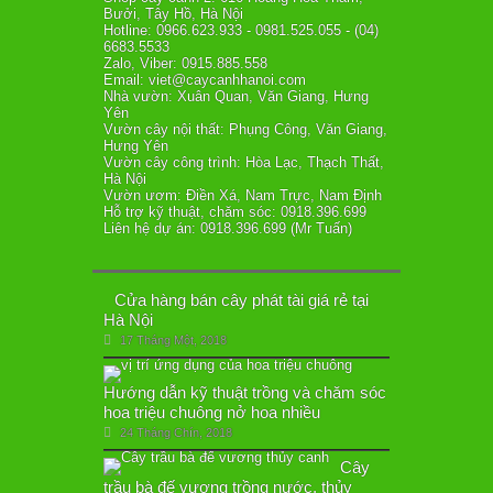
Bưởi, Tây Hồ, Hà Nội
Hotline: 0966.623.933 - 0981.525.055 - (04)
6683.5533
Zalo, Viber: 0915.885.558
Email: viet@caycanhhanoi.com
Nhà vườn: Xuân Quan, Văn Giang, Hưng
Yên
Vườn cây nội thất: Phụng Công, Văn Giang,
Hưng Yên
Vườn cây công trình: Hòa Lạc, Thạch Thất,
Hà Nội
Vườn ươm: Điền Xá, Nam Trực, Nam Định
Hỗ trợ kỹ thuật, chăm sóc: 0918.396.699
Liên hệ dự án: 0918.396.699 (Mr Tuấn)
Cửa hàng bán cây phát tài giá rẻ tại
Hà Nội
17 Tháng Một, 2018
Hướng dẫn kỹ thuật trồng và chăm sóc
hoa triệu chuông nở hoa nhiều
24 Tháng Chín, 2018
Cây
trầu bà đế vương trồng nước, thủy