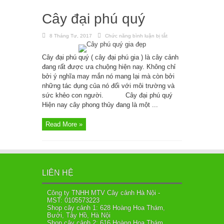
Cây đại phú quý
8 Tháng Tư, 2017
Chức năng bình luận bị tắt
ở
Cây
đại
phú
Cây đại phú quý ( cây đại phú gia ) là cây cảnh
quý
đang rất được ưa chuộng hiện nay. Không chỉ
bởi ý nghĩa may mắn nó mang lại mà còn bởi
những tác dụng của nó đối với môi trường và
sức khẻo con người. Cây đại phú quý
Hiện nay cây phong thủy đang là một ...
Read More »
LIÊN HỆ
Công ty TNHH MTV Cây cảnh Hà Nội -
MST: 0105573223
Shop cây cảnh 1: 628 Hoàng Hoa Thám,
Bưởi, Tây Hồ, Hà Nội
Shop cây cảnh 2: 616 Hoàng Hoa Thám,