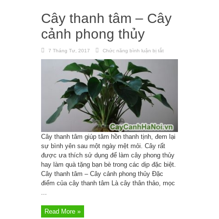
Cây thanh tâm – Cây
cảnh phong thủy
7 Tháng Tư, 2017
Chức năng bình luận bị tắt
ở
Cây
thanh
tâm
–
Cây
cảnh
phong
thủy
Cây thanh tâm giúp tâm hồn thanh tịnh, đem lại
sự bình yên sau một ngày mệt mỏi. Cây rất
được ưa thích sử dụng để làm cây phong thủy
hay làm quà tặng bạn bè trong các dịp đặc biệt.
Cây thanh tâm – Cây cảnh phong thủy Đặc
điểm của cây thanh tâm Là cây thân thảo, mọc
...
Read More »