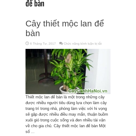
để bàn
Cây thiết mộc lan để
bàn
6 Tháng Tư, 2017
Chức năng bình luận bị tắt
ở
Cây
thiết
mộc
lan
để
bàn
Thiết mộc lan để bàn là một trong những cây
được nhiều người tiêu dùng lựa chọn làm cây
trang trí trong nhà, phòng làm việc với hi vọng
sẽ gặp được nhiều điều may mắn, thuận buồm
xuôi gió trong cuộc sống và đen nhiều tài vận
về cho gia chủ. Cây thiết mộc lan để bàn Một
số ...