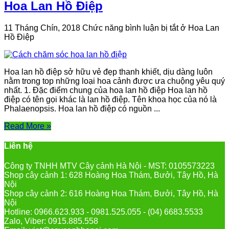
Hoa Lan Hồ Điệp
11 Tháng Chín, 2018
Chức năng bình luận bị tắt
ở Hoa Lan
Hồ Điệp
Hoa lan hồ điệp sở hữu vẻ đẹp thanh khiết, dịu dàng luôn
nằm trong top những loại hoa cảnh được ưa chuộng yêu quý
nhất. 1. Đặc điểm chung của hoa lan hồ điệp Hoa lan hồ
điệp có tên gọi khác là lan hồ điệp. Tên khoa học của nó là
Phalaenopsis. Hoa lan hồ điệp có nguồn ...
Read More »
Liên hệ
Công ty TNHH MTV Cây cảnh Hà Nội - MST: 0105573223
Shop cây cảnh 1: 628 Hoàng Hoa Thám, Bưởi, Tây Hồ, Hà
Nội
Shop cây cảnh 2: 616 Hoàng Hoa Thám, Bưởi, Tây Hồ, Hà
Nội
Hotline: 0966.623.933 - 0981.525.055 - (04) 6683.5533
Zalo, Viber: 0915.885.558