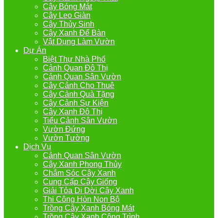
Cây Bóng Mát
Cây Leo Giàn
Cây Thủy Sinh
Cây Xanh Để Bàn
Vật Dụng Làm Vườn
Dự Án
Biệt Thự Nhà Phố
Cảnh Quan Đô Thị
Cảnh Quan Sân Vườn
Cây Cảnh Cho Thuê
Cây Cảnh Quà Tặng
Cây Cảnh Sự Kiện
Cây Xanh Đô Thị
Tiểu Cảnh Sân Vườn
Vườn Đứng
Vườn Tường
Dịch Vụ
Cảnh Quan Sân Vườn
Cây Xanh Phong Thủy
Chắm Sóc Cây Xanh
Cung Cấp Cây Giống
Giải Tỏa Di Dời Cây Xanh
Thi Công Hòn Non Bộ
Trồng Cây Xanh Bóng Mát
Trồng Cây Xanh Công Trình