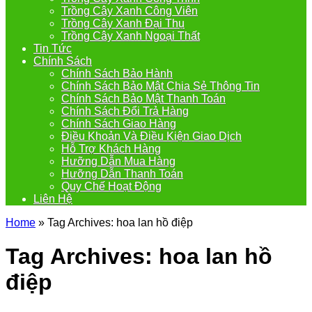
Trồng Cây Xanh Công Viên
Trồng Cây Xanh Đại Thụ
Trồng Cây Xanh Ngoại Thất
Tin Tức
Chính Sách
Chính Sách Bảo Hành
Chính Sách Bảo Mật Chia Sẻ Thông Tin
Chính Sách Bảo Mật Thanh Toán
Chính Sách Đổi Trả Hàng
Chính Sách Giao Hàng
Điều Khoản Và Điều Kiện Giao Dịch
Hỗ Trợ Khách Hàng
Hưỡng Dẫn Mua Hàng
Hưỡng Dẫn Thanh Toán
Quy Chế Hoạt Động
Liên Hệ
Home
»
Tag Archives: hoa lan hồ điệp
Tag Archives:
hoa lan hồ
điệp