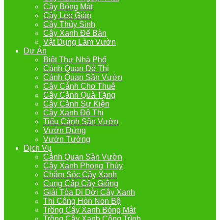
Cây Bóng Mát
Cây Leo Giàn
Cây Thủy Sinh
Cây Xanh Để Bàn
Vật Dụng Làm Vườn
Dự Án
Biệt Thự Nhà Phố
Cảnh Quan Đô Thị
Cảnh Quan Sân Vườn
Cây Cảnh Cho Thuê
Cây Cảnh Quà Tặng
Cây Cảnh Sự Kiện
Cây Xanh Đô Thị
Tiểu Cảnh Sân Vườn
Vườn Đứng
Vườn Tường
Dịch Vụ
Cảnh Quan Sân Vườn
Cây Xanh Phong Thủy
Chắm Sóc Cây Xanh
Cung Cấp Cây Giống
Giải Tỏa Di Dời Cây Xanh
Thi Công Hòn Non Bộ
Trồng Cây Xanh Bóng Mát
Trồng Cây Xanh Công Trình