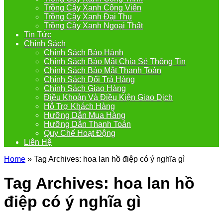
Trồng Cây Xanh Công Viên
Trồng Cây Xanh Đại Thụ
Trồng Cây Xanh Ngoại Thất
Tin Tức
Chính Sách
Chính Sách Bảo Hành
Chính Sách Bảo Mật Chia Sẻ Thông Tin
Chính Sách Bảo Mật Thanh Toán
Chính Sách Đổi Trả Hàng
Chính Sách Giao Hàng
Điều Khoản Và Điều Kiện Giao Dịch
Hỗ Trợ Khách Hàng
Hưỡng Dẫn Mua Hàng
Hưỡng Dẫn Thanh Toán
Quy Chế Hoạt Động
Liên Hệ
Home
»
Tag Archives: hoa lan hồ điệp có ý nghĩa gì
Tag Archives:
hoa lan hồ
điệp có ý nghĩa gì