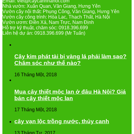
Email: viet@caycanhhanoi.com
Nhà vườn: Xuân Quan, Văn Giang, Hưng Yên
Vườn cây nội thất: Phụng Công, Văn Giang, Hưng Yên
Vườn cây công trình: Hòa Lạc, Thạch Thất, Hà Nội
Vườn ươm: Điền Xá, Nam Trực, Nam Định
Hỗ trợ kỹ thuật, chăm sóc: 0918.396.699
Liên hệ dự án: 0918.396.699 (Mr Tuấn)
Cây kim phát tài bị vàng lá phải làm sao?
Chăm sóc như thế nào?
16 Tháng Một, 2018
Mua cây thiết mộc lan ở đâu Hà Nội? Giá
bán cây thiết mộc lan
17 Tháng Một, 2018
cây vạn lộc trồng nước, thủy canh
13 Tháng Tư, 2017