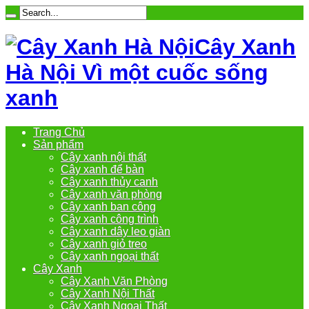
Cây Xanh
Hà Nội Vì một cuốc sống
xanh
Trang Chủ
Sản phẩm
Cây xanh nội thất
Cây xanh để bàn
Cây xanh thủy canh
Cây xanh văn phòng
Cây xanh ban công
Cây xanh công trình
Cây xanh dây leo giàn
Cây xanh giỏ treo
Cây xanh ngoại thất
Cây Xanh
Cây Xanh Văn Phòng
Cây Xanh Nội Thất
Cây Xanh Ngoại Thất