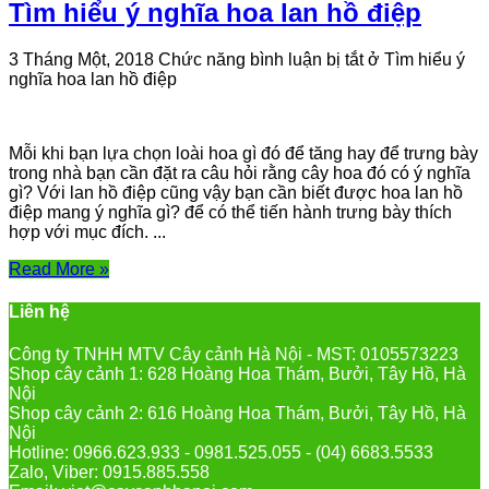
Tìm hiểu ý nghĩa hoa lan hồ điệp
3 Tháng Một, 2018
Chức năng bình luận bị tắt
ở Tìm hiểu ý
nghĩa hoa lan hồ điệp
Mỗi khi bạn lựa chọn loài hoa gì đó để tăng hay để trưng bày
trong nhà bạn cần đặt ra câu hỏi rằng cây hoa đó có ý nghĩa
gì? Với lan hồ điệp cũng vậy bạn cần biết được hoa lan hồ
điệp mang ý nghĩa gì? để có thể tiến hành trưng bày thích
hợp với mục đích. ...
Read More »
Liên hệ
Công ty TNHH MTV Cây cảnh Hà Nội - MST: 0105573223
Shop cây cảnh 1: 628 Hoàng Hoa Thám, Bưởi, Tây Hồ, Hà
Nội
Shop cây cảnh 2: 616 Hoàng Hoa Thám, Bưởi, Tây Hồ, Hà
Nội
Hotline: 0966.623.933 - 0981.525.055 - (04) 6683.5533
Zalo, Viber: 0915.885.558