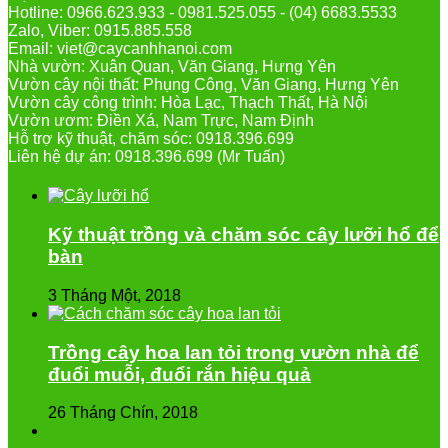
Hotline: 0966.623.933 - 0981.525.055 - (04) 6683.5533
Zalo, Viber: 0915.885.558
Email: viet@caycanhhanoi.com
Nhà vườn: Xuân Quan, Văn Giang, Hưng Yên
Vườn cây nội thất: Phụng Công, Văn Giang, Hưng Yên
Vườn cây công trình: Hòa Lạc, Thạch Thất, Hà Nội
Vườn ươm: Điền Xá, Nam Trực, Nam Định
Hỗ trợ kỹ thuật, chăm sóc: 0918.396.699
Liên hệ dự án: 0918.396.699 (Mr Tuấn)
Kỹ thuật trồng và chăm sóc cây lưỡi hổ để
bàn
3 Tháng Một, 2018
Trồng cây hoa lan tỏi trong vườn nhà để
đuổi muỗi, đuổi rắn hiệu quả
26 Tháng Chín, 2018