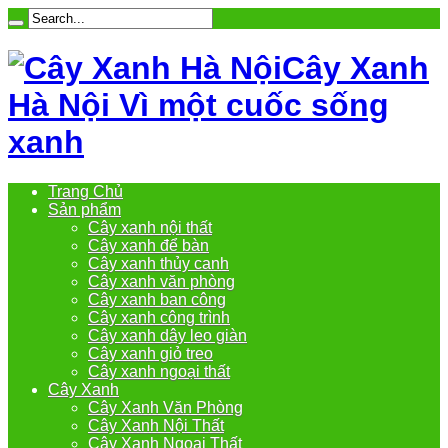
Cây Xanh
Hà Nội Vì một cuốc sống
xanh
Trang Chủ
Sản phẩm
Cây xanh nội thất
Cây xanh để bàn
Cây xanh thủy canh
Cây xanh văn phòng
Cây xanh ban công
Cây xanh công trình
Cây xanh dây leo giàn
Cây xanh giỏ treo
Cây xanh ngoại thất
Cây Xanh
Cây Xanh Văn Phòng
Cây Xanh Nội Thất
Cây Xanh Ngoại Thất