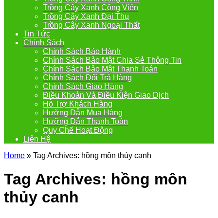
Trồng Cây Xanh Công Viên
Trồng Cây Xanh Đại Thụ
Trồng Cây Xanh Ngoại Thất
Tin Tức
Chính Sách
Chính Sách Bảo Hành
Chính Sách Bảo Mật Chia Sẻ Thông Tin
Chính Sách Bảo Mật Thanh Toán
Chính Sách Đổi Trả Hàng
Chính Sách Giao Hàng
Điều Khoản Và Điều Kiện Giao Dịch
Hỗ Trợ Khách Hàng
Hưỡng Dẫn Mua Hàng
Hưỡng Dẫn Thanh Toán
Quy Chế Hoạt Động
Liên Hệ
Home
»
Tag Archives: hồng môn thủy canh
Tag Archives:
hồng môn
thủy canh