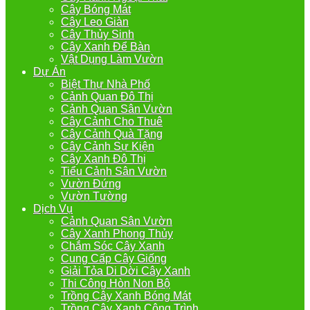
Cây Bóng Mát
Cây Leo Giàn
Cây Thủy Sinh
Cây Xanh Để Bàn
Vật Dụng Làm Vườn
Dự Án
Biệt Thự Nhà Phố
Cảnh Quan Đô Thị
Cảnh Quan Sân Vườn
Cây Cảnh Cho Thuê
Cây Cảnh Quà Tặng
Cây Cảnh Sự Kiện
Cây Xanh Đô Thị
Tiểu Cảnh Sân Vườn
Vườn Đứng
Vườn Tường
Dịch Vụ
Cảnh Quan Sân Vườn
Cây Xanh Phong Thủy
Chắm Sóc Cây Xanh
Cung Cấp Cây Giống
Giải Tỏa Di Dời Cây Xanh
Thi Công Hòn Non Bộ
Trồng Cây Xanh Bóng Mát
Trồng Cây Xanh Công Trình