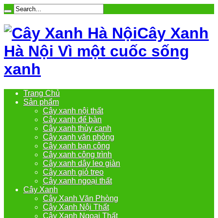
Cây Xanh
Hà Nội Vì một cuốc sống
xanh
Trang Chủ
Sản phẩm
Cây xanh nội thất
Cây xanh để bàn
Cây xanh thủy canh
Cây xanh văn phòng
Cây xanh ban công
Cây xanh công trình
Cây xanh dây leo giàn
Cây xanh giỏ treo
Cây xanh ngoại thất
Cây Xanh
Cây Xanh Văn Phòng
Cây Xanh Nội Thất
Cây Xanh Ngoại Thất