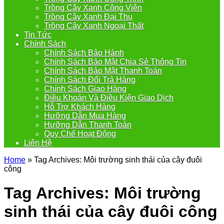
Trồng Cây Xanh Công Viên
Trồng Cây Xanh Đại Thụ
Trồng Cây Xanh Ngoại Thất
Tin Tức
Chính Sách
Chính Sách Bảo Hành
Chính Sách Bảo Mật Chia Sẻ Thông Tin
Chính Sách Bảo Mật Thanh Toán
Chính Sách Đổi Trả Hàng
Chính Sách Giao Hàng
Điều Khoản Và Điều Kiện Giao Dịch
Hỗ Trợ Khách Hàng
Hưỡng Dẫn Mua Hàng
Hưỡng Dẫn Thanh Toán
Quy Chế Hoạt Động
Liên Hệ
Home
»
Tag Archives: Môi trường sinh thái của cây đuôi
công
Tag Archives:
Môi trường
sinh thái của cây đuôi công