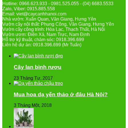
Hotline: 0966.623.933 - 0981.525.055 - (04) 6683.5533
Zalo, Viber: 0915.885.558
Email: viet@caycanhhanoi.com
Nhà vườn: Xuân Quan, Văn Giang, Hưng Yên
Vườn cây nội thất: Phụng Công, Văn Giang, Hưng Yên
Vườn cây công trình: Hòa Lạc, Thạch Thất, Hà Nội
Vườn ươm: Điền Xá, Nam Trực, Nam Định
Hỗ trợ kỹ thuật, chăm sóc: 0918.396.699
Liên hệ dự án: 0918.396.699 (Mr Tuấn)
Cây lan bình rượu
23 Tháng Tư, 2017
Mua hoa dạ yến thảo ở đâu Hà Nội?
3 Tháng Một, 2018