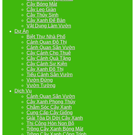
Cây Bóng Mát
Cây Leo Giàn
Cây Thủy Sinh
Cây Xanh Để Bàn
Vật Dụng Làm Vườn
Dự Án
Biệt Thự Nhà Phố
Cảnh Quan Đô Thị
Cảnh Quan Sân Vườn
Cây Cảnh Cho Thuê
Cây Cảnh Quà Tặng
Cây Cảnh Sự Kiện
Cây Xanh Đô Thị
Tiểu Cảnh Sân Vườn
Vườn Đứng
Vườn Tường
Dịch Vụ
Cảnh Quan Sân Vườn
Cây Xanh Phong Thủy
Chắm Sóc Cây Xanh
Cung Cấp Cây Giống
Giải Tỏa Di Dời Cây Xanh
Thi Công Hòn Non Bộ
Trồng Cây Xanh Bóng Mát
Trồng Cây Xanh Công Trình