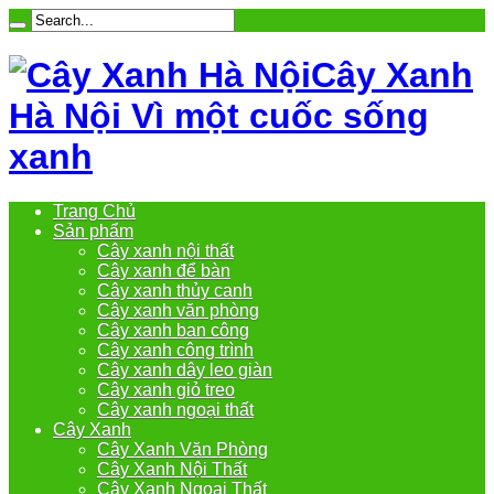
Cây Xanh
Hà Nội Vì một cuốc sống
xanh
Trang Chủ
Sản phẩm
Cây xanh nội thất
Cây xanh để bàn
Cây xanh thủy canh
Cây xanh văn phòng
Cây xanh ban công
Cây xanh công trình
Cây xanh dây leo giàn
Cây xanh giỏ treo
Cây xanh ngoại thất
Cây Xanh
Cây Xanh Văn Phòng
Cây Xanh Nội Thất
Cây Xanh Ngoại Thất