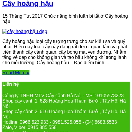
Cây hoàng hậu
15 Tháng Tư, 2017
Chức năng bình luận bị tắt
ở Cây hoàng
hậu
Cây hoàng hậu loại cây tượng trưng cho sự kiêu sa và quý
phái. Hiện nay loại cây này đang rất được quan tâm và phát
triển thành cây cảnh quan, cây bóng mát ven đường. Nhằm
tăng vẻ đẹp cho không gian và tạo bầu không khí trong lành
cho môi trường. Cây hoàng hậu – Đặc điểm hình ...
Read More »
Liên hệ
Công ty TNHH MTV Cây cảnh Hà Nội - MST: 0105573223
Shop cây cảnh 1: 628 Hoàng Hoa Thám, Bưởi, Tây Hồ, Hà
Nội
Shop cây cảnh 2: 616 Hoàng Hoa Thám, Bưởi, Tây Hồ, Hà
Nội
Hotline: 0966.623.933 - 0981.525.055 - (04) 6683.5533
Zalo, Viber: 0915.885.558