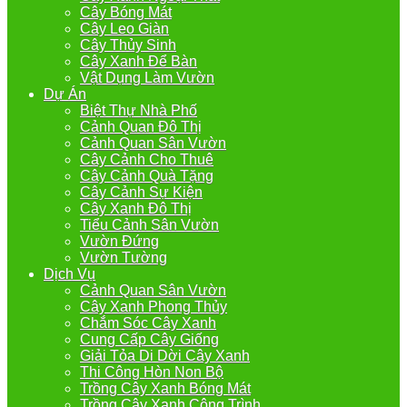
Cây Bóng Mát
Cây Leo Giàn
Cây Thủy Sinh
Cây Xanh Để Bàn
Vật Dụng Làm Vườn
Dự Án
Biệt Thự Nhà Phố
Cảnh Quan Đô Thị
Cảnh Quan Sân Vườn
Cây Cảnh Cho Thuê
Cây Cảnh Quà Tặng
Cây Cảnh Sự Kiện
Cây Xanh Đô Thị
Tiểu Cảnh Sân Vườn
Vườn Đứng
Vườn Tường
Dịch Vụ
Cảnh Quan Sân Vườn
Cây Xanh Phong Thủy
Chắm Sóc Cây Xanh
Cung Cấp Cây Giống
Giải Tỏa Di Dời Cây Xanh
Thi Công Hòn Non Bộ
Trồng Cây Xanh Bóng Mát
Trồng Cây Xanh Công Trình