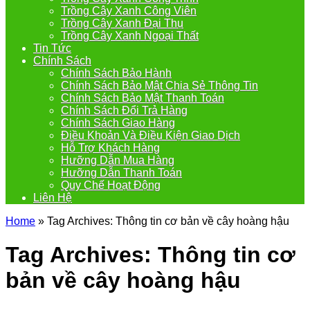
Trồng Cây Xanh Công Viên
Trồng Cây Xanh Đại Thụ
Trồng Cây Xanh Ngoại Thất
Tin Tức
Chính Sách
Chính Sách Bảo Hành
Chính Sách Bảo Mật Chia Sẻ Thông Tin
Chính Sách Bảo Mật Thanh Toán
Chính Sách Đổi Trả Hàng
Chính Sách Giao Hàng
Điều Khoản Và Điều Kiện Giao Dịch
Hỗ Trợ Khách Hàng
Hưỡng Dẫn Mua Hàng
Hưỡng Dẫn Thanh Toán
Quy Chế Hoạt Động
Liên Hệ
Home
»
Tag Archives: Thông tin cơ bản về cây hoàng hậu
Tag Archives:
Thông tin cơ
bản về cây hoàng hậu