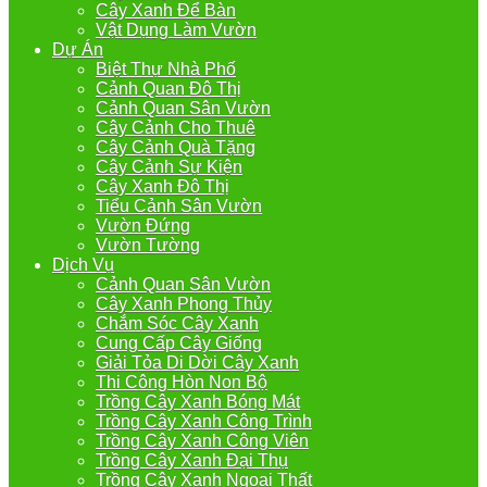
Cây Xanh Để Bàn
Vật Dụng Làm Vườn
Dự Án
Biệt Thự Nhà Phố
Cảnh Quan Đô Thị
Cảnh Quan Sân Vườn
Cây Cảnh Cho Thuê
Cây Cảnh Quà Tặng
Cây Cảnh Sự Kiện
Cây Xanh Đô Thị
Tiểu Cảnh Sân Vườn
Vườn Đứng
Vườn Tường
Dịch Vụ
Cảnh Quan Sân Vườn
Cây Xanh Phong Thủy
Chắm Sóc Cây Xanh
Cung Cấp Cây Giống
Giải Tỏa Di Dời Cây Xanh
Thi Công Hòn Non Bộ
Trồng Cây Xanh Bóng Mát
Trồng Cây Xanh Công Trình
Trồng Cây Xanh Công Viên
Trồng Cây Xanh Đại Thụ
Trồng Cây Xanh Ngoại Thất