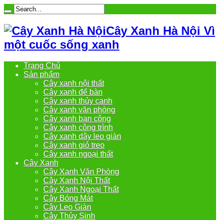
Cây Xanh Hà Nội Vì
một cuốc sống xanh
Trang Chủ
Sản phẩm
Cây xanh nội thất
Cây xanh để bàn
Cây xanh thủy canh
Cây xanh văn phòng
Cây xanh ban công
Cây xanh công trình
Cây xanh dây leo giàn
Cây xanh giỏ treo
Cây xanh ngoại thất
Cây Xanh
Cây Xanh Văn Phòng
Cây Xanh Nội Thất
Cây Xanh Ngoại Thất
Cây Bóng Mát
Cây Leo Giàn
Cây Thủy Sinh