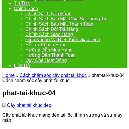
Tin Tức
Chính Sách
Chính Sách Bảo Hành
Chính Sách Bảo Mật Chia Sẻ Thông Tin
Chính Sách Bảo Mật Thanh Toán
Chính Sách Đổi Trả Hàng
Chính Sách Giao Hàng
Điều Khoản Và Điều Kiện Giao Dịch
Hỗ Trợ Khách Hàng
Hưỡng Dẫn Mua Hàng
Hưỡng Dẫn Thanh Toán
Quy Chế Hoạt Động
Liên Hệ
Home
»
Cách chăm sóc cây phát tài khúc
»
phat-tai-khuc-04
Cách chăm sóc cây phát tài khúc
phat-tai-khuc-04
Cây phát tài khúc mang đến tài lộc, thinh vượng và sự may
mắn