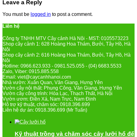
Leave a Reply
You must be
logged in
to post a comment.
Liên hệ
Công ty TNHH MTV Cây cảnh Hà Nội - MST: 0105573223
Shop cây cảnh 1: 628 Hoàng Hoa Thám, Bưởi, Tây Hồ, Hà
Nội
Shop cây cảnh 2: 616 Hoàng Hoa Thám, Bưởi, Tây Hồ, Hà
Nội
Hotline: 0966.623.933 - 0981.525.055 - (04) 6683.5533
Zalo, Viber: 0915.885.558
Email: viet@caycanhhanoi.com
Nhà vườn: Xuân Quan, Văn Giang, Hưng Yên
Vườn cây nội thất: Phụng Công, Văn Giang, Hưng Yên
Vườn cây công trình: Hòa Lạc, Thạch Thất, Hà Nội
Vườn ươm: Điền Xá, Nam Trực, Nam Định
Hỗ trợ kỹ thuật, chăm sóc: 0918.396.699
Liên hệ dự án: 0918.396.699 (Mr Tuấn)
Kỹ thuật trồng và chăm sóc cây lưỡi hổ để