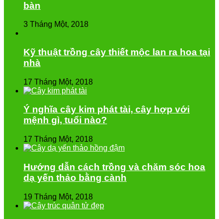
bàn
3 Tháng Một, 2018
Kỹ thuật trồng cây thiết mộc lan ra hoa tại
nhà
17 Tháng Một, 2018
Ý nghĩa cây kim phát tài, cây hợp với
mệnh gì, tuổi nào?
17 Tháng Một, 2018
Hướng dẫn cách trồng và chăm sóc hoa
dạ yến thảo bằng cành
19 Tháng Một, 2018