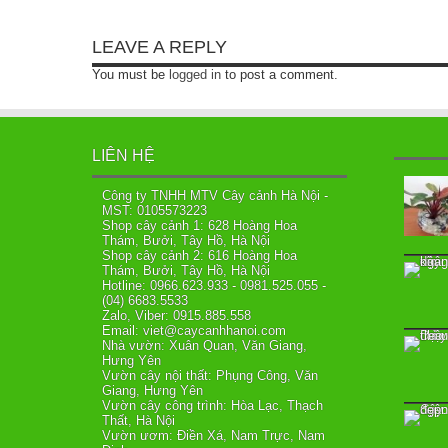
LEAVE A REPLY
You must be
logged in
to post a comment.
LIÊN HỆ
Công ty TNHH MTV Cây cảnh Hà Nội -
MST: 0105573223
Shop cây cảnh 1: 628 Hoàng Hoa
Thám, Bưởi, Tây Hồ, Hà Nội
Shop cây cảnh 2: 616 Hoàng Hoa
Thám, Bưởi, Tây Hồ, Hà Nội
Hotline: 0966.623.933 - 0981.525.055 -
(04) 6683.5533
Zalo, Viber: 0915.885.558
Email: viet@caycanhhanoi.com
Nhà vườn: Xuân Quan, Văn Giang,
Hưng Yên
Vườn cây nội thất: Phụng Công, Văn
Giang, Hưng Yên
Vườn cây công trình: Hòa Lạc, Thạch
Thất, Hà Nội
Vườn ươm: Điền Xá, Nam Trực, Nam