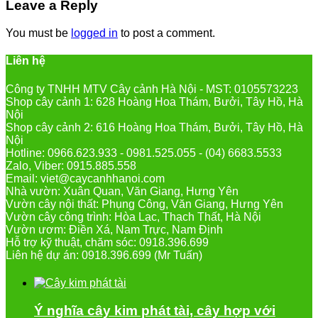
Leave a Reply
You must be
logged in
to post a comment.
Liên hệ
Công ty TNHH MTV Cây cảnh Hà Nội - MST: 0105573223
Shop cây cảnh 1: 628 Hoàng Hoa Thám, Bưởi, Tây Hồ, Hà
Nội
Shop cây cảnh 2: 616 Hoàng Hoa Thám, Bưởi, Tây Hồ, Hà
Nội
Hotline: 0966.623.933 - 0981.525.055 - (04) 6683.5533
Zalo, Viber: 0915.885.558
Email: viet@caycanhhanoi.com
Nhà vườn: Xuân Quan, Văn Giang, Hưng Yên
Vườn cây nội thất: Phụng Công, Văn Giang, Hưng Yên
Vườn cây công trình: Hòa Lạc, Thạch Thất, Hà Nội
Vườn ươm: Điền Xá, Nam Trực, Nam Định
Hỗ trợ kỹ thuật, chăm sóc: 0918.396.699
Liên hệ dự án: 0918.396.699 (Mr Tuấn)
Ý nghĩa cây kim phát tài, cây hợp với