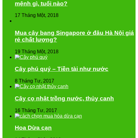
mệnh gì, tuổi nào?
17 Tháng Một, 2018
Mua cây bang Singapore ở đâu Hà Nội giá
rẻ chất lượng?
19 Tháng Một, 2018
Cây phú quý – Tiền tài như nước
8 Tháng Tư, 2017
Cây cọ nhật trồng nước, thủy canh
16 Tháng Tư, 2017
Hoa Dừa cạn