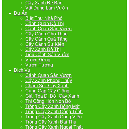
Cây Xanh Để Bàn
Vật Dụng Làm Vườn
Dự Án
Biệt Thự Nhà Phố
Cảnh Quan Đô Thị
Cảnh Quan Sân Vườn
Cây Cảnh Cho Thuê
Cây Cảnh Quà Tặng
Cây Cảnh Sự Kiện
Cây Xanh Đô Thị
Tiểu Cảnh Sân Vườn
Vườn Đứng
Vườn Tường
Dịch Vụ
Cảnh Quan Sân Vườn
Cây Xanh Phong Thủy
Chắm Sóc Cây Xanh
Cung Cấp Cây Giống
Giải Tỏa Di Dời Cây Xanh
Thi Công Hòn Non Bộ
Trồng Cây Xanh Bóng Mát
Trồng Cây Xanh Công Trình
Trồng Cây Xanh Công Viên
Trồng Cây Xanh Đại Thụ
Trồng Cây Xanh Ngoại Thất