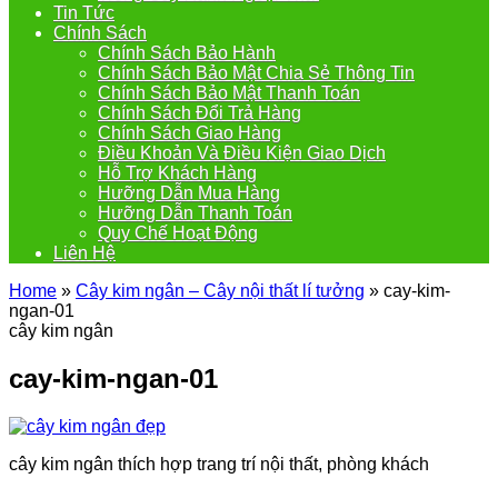
Tin Tức
Chính Sách
Chính Sách Bảo Hành
Chính Sách Bảo Mật Chia Sẻ Thông Tin
Chính Sách Bảo Mật Thanh Toán
Chính Sách Đổi Trả Hàng
Chính Sách Giao Hàng
Điều Khoản Và Điều Kiện Giao Dịch
Hỗ Trợ Khách Hàng
Hưỡng Dẫn Mua Hàng
Hưỡng Dẫn Thanh Toán
Quy Chế Hoạt Động
Liên Hệ
Home
»
Cây kim ngân – Cây nội thất lí tưởng
»
cay-kim-
ngan-01
cây kim ngân
cay-kim-ngan-01
cây kim ngân thích hợp trang trí nội thất, phòng khách