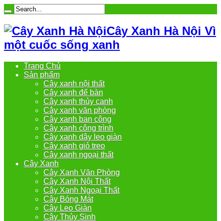
Cây Xanh Hà Nội Vì
một cuốc sống xanh
Trang Chủ
Sản phẩm
Cây xanh nội thất
Cây xanh để bàn
Cây xanh thủy canh
Cây xanh văn phòng
Cây xanh ban công
Cây xanh công trình
Cây xanh dây leo giàn
Cây xanh giỏ treo
Cây xanh ngoại thất
Cây Xanh
Cây Xanh Văn Phòng
Cây Xanh Nội Thất
Cây Xanh Ngoại Thất
Cây Bóng Mát
Cây Leo Giàn
Cây Thủy Sinh