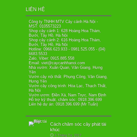
LIÊN HỆ
Công ty TNHH MTV Cây cảnh Hà Nội -
MST: 0105573223
Shop cây cảnh 1: 628 Hoàng Hoa Thám,
Bưởi, Tây Hồ, Hà Nội
Shop cây cảnh 2: 616 Hoàng Hoa Thám,
Bưởi, Tây Hồ, Hà Nội
Hotline: 0966.623.933 - 0981.525.055 - (04)
6683.5533
Zalo, Viber: 0915.885.558
Email: viet@caycanhhanoi.com
Nhà vườn: Xuân Quan, Văn Giang, Hưng
Yên
Vườn cây nội thất: Phụng Công, Văn Giang,
Hưng Yên
Vườn cây công trình: Hòa Lạc, Thạch Thất,
Hà Nội
Vườn ươm: Điền Xá, Nam Trực, Nam Định
Hỗ trợ kỹ thuật, chăm sóc: 0918.396.699
Liên hệ dự án: 0918.396.699 (Mr Tuấn)
Cách chăm sóc cây phát tài
khúc
6 Tháng Tư, 2017