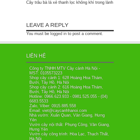
Cây trâu bà lá xẻ thanh lọc không khí trong lành
LEAVE A REPLY
You must be
logged in
to post a comment.
LIÊN HỆ
Công ty TNHH MTV Cây cảnh Hà Nội -
MST: 0105573223
Shop cây cảnh 1: 628 Hoàng Hoa Thám,
Bưởi, Tây Hồ, Hà Nội
Shop cây cảnh 2: 616 Hoàng Hoa Thám,
Bưởi, Tây Hồ, Hà Nội
Hotline: 0966.623.933 - 0981.525.055 - (04)
6683.5533
Zalo, Viber: 0915.885.558
Email: viet@caycanhhanoi.com
Nhà vườn: Xuân Quan, Văn Giang, Hưng
Yên
Vườn cây nội thất: Phụng Công, Văn Giang,
Hưng Yên
Vườn cây công trình: Hòa Lạc, Thạch Thất,
Hà Nội