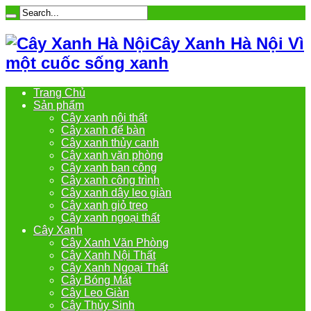
Cây Xanh Hà Nội Vì
một cuốc sống xanh
Trang Chủ
Sản phẩm
Cây xanh nội thất
Cây xanh để bàn
Cây xanh thủy canh
Cây xanh văn phòng
Cây xanh ban công
Cây xanh công trình
Cây xanh dây leo giàn
Cây xanh giỏ treo
Cây xanh ngoại thất
Cây Xanh
Cây Xanh Văn Phòng
Cây Xanh Nội Thất
Cây Xanh Ngoại Thất
Cây Bóng Mát
Cây Leo Giàn
Cây Thủy Sinh