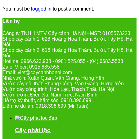
You must be
logged in
to post a comment.
Liên hệ
Công ty TNHH MTV Cây cảnh Hà Nội - MST: 0105573223
Shop cây cảnh 1: 628 Hoàng Hoa Thám, Bưởi, Tây Hồ, Hà
Nội
Shop cây cảnh 2: 616 Hoàng Hoa Thám, Bưởi, Tây Hồ, Hà
Nội
Hotline: 0966.623.933 - 0981.525.055 - (04) 6683.5533
Zalo, Viber: 0915.885.558
Email: viet@caycanhhanoi.com
Nhà vườn: Xuân Quan, Văn Giang, Hưng Yên
Vườn cây nội thất: Phụng Công, Văn Giang, Hưng Yên
Vườn cây công trình: Hòa Lạc, Thạch Thất, Hà Nội
Vườn ươm: Điền Xá, Nam Trực, Nam Định
Hỗ trợ kỹ thuật, chăm sóc: 0918.396.699
Liên hệ dự án: 0918.396.699 (Mr Tuấn)
Cây phát lộc