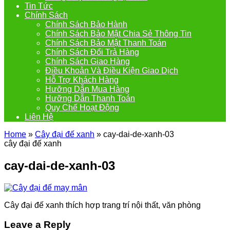
Tin Tức
Chính Sách
Chính Sách Bảo Hành
Chính Sách Bảo Mật Chia Sẻ Thông Tin
Chính Sách Bảo Mật Thanh Toán
Chính Sách Đổi Trả Hàng
Chính Sách Giao Hàng
Điều Khoản Và Điều Kiện Giao Dịch
Hỗ Trợ Khách Hàng
Hưỡng Dẫn Mua Hàng
Hưỡng Dẫn Thanh Toán
Quy Chế Hoạt Động
Liên Hệ
Home
»
Cây đại đế xanh
»
cay-dai-de-xanh-03
cây đại đế xanh
cay-dai-de-xanh-03
Cây đại đế xanh thích hợp trang trí nội thất, văn phòng
Leave a Reply