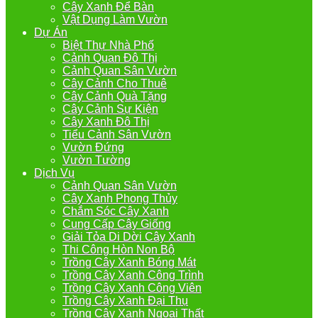
Cây Xanh Để Bàn
Vật Dụng Làm Vườn
Dự Án
Biệt Thự Nhà Phố
Cảnh Quan Đô Thị
Cảnh Quan Sân Vườn
Cây Cảnh Cho Thuê
Cây Cảnh Quà Tặng
Cây Cảnh Sự Kiện
Cây Xanh Đô Thị
Tiểu Cảnh Sân Vườn
Vườn Đứng
Vườn Tường
Dịch Vụ
Cảnh Quan Sân Vườn
Cây Xanh Phong Thủy
Chắm Sóc Cây Xanh
Cung Cấp Cây Giống
Giải Tỏa Di Dời Cây Xanh
Thi Công Hòn Non Bộ
Trồng Cây Xanh Bóng Mát
Trồng Cây Xanh Công Trình
Trồng Cây Xanh Công Viên
Trồng Cây Xanh Đại Thụ
Trồng Cây Xanh Ngoại Thất